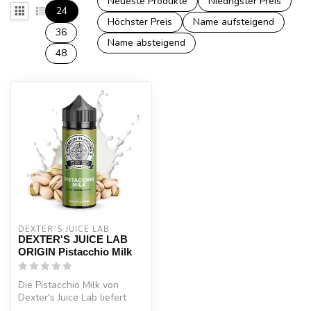
Neueste Produkte
Niedrigster Preis
24
Höchster Preis
Name aufsteigend
36
Name absteigend
48
DEXTER`S JUICE LAB
DEXTER'S JUICE LAB
ORIGIN Pistacchio Milk
Die Pistacchio Milk von
Dexter's Juice Lab liefert
uns den vollen,