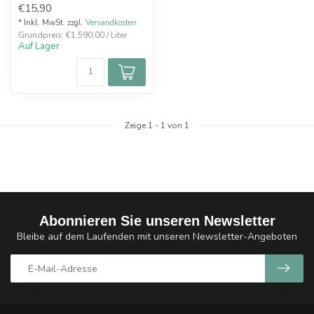
€15,90
unverfälschte...
* Inkl. MwSt. zzgl.
Versandkosten
Grundpreis: €1.590,00 / Liter
Auf Lager
Zeige
1
-
1
von 1
Abonnieren Sie unseren Newsletter
Bleibe auf dem Laufenden mit unseren Newsletter-Angeboten