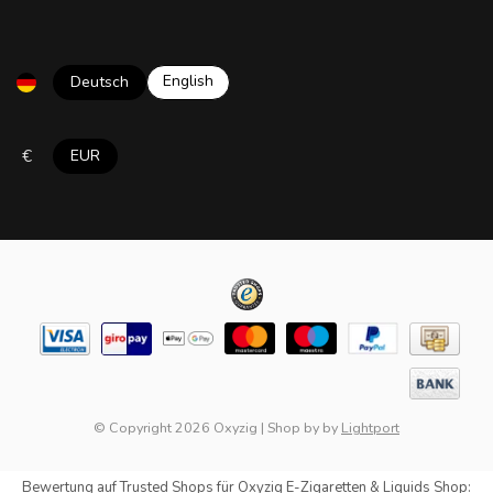
English
Deutsch
€
EUR
© Copyright 2026 Oxyzig
|
Shop by
by
Lightport
Bewertung auf
Trusted Shops
für Oxyzig E-Zigaretten & Liquids Shop: