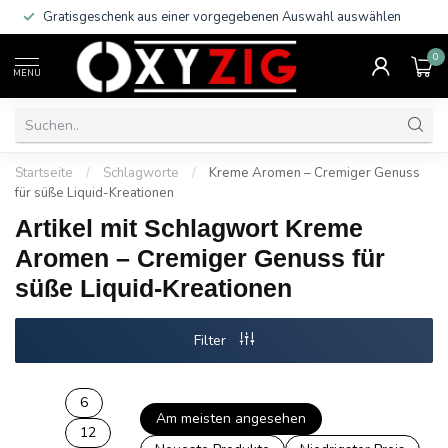
Gratisgeschenk aus einer vorgegebenen Auswahl auswählen
0
MENU
Startseite
/
Schlagworte
/
Kreme Aromen – Cremiger Genuss
für süße Liquid-Kreationen
Artikel mit Schlagwort Kreme
Aromen – Cremiger Genuss für
süße Liquid-Kreationen
Filter
6
Am meisten angesehen
12