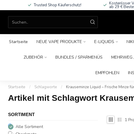
Kostenloser V
Trusted Shop Käuferschutz!
ab 29 € Beste
Startseite
NEUE VAPE PRODUKTE
E-LIQUIDS
NIK
ZUBEHÖR
BUNDLES / SPARMENÜS
MEHRWEG /
EMPFOHLEN
IN
Startseite
/
Schlagworte
/
Krauseminze Liquid – Frische Minze f
Artikel mit Schlagwort Krausem
SORTIMENT
1
Pro
Alle Sortiment