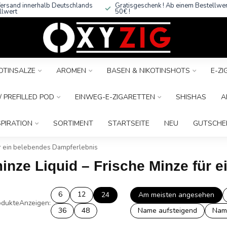
ersand innerhalb Deutschlands
Gratisgeschenk ! Ab einem Bestellwe
llwert
50€ !
OTINSALZE
AROMEN
BASEN & NIKOTINSHOTS
E-Z
 PREFILLED POD
EINWEG-E-ZIGARETTEN
SHISHAS
A
SPIRATION
SORTIMENT
STARTSEITE
NEU
GUTSCHE
ür ein belebendes Dampferlebnis
inze Liquid – Frische Minze für 
6
12
24
Am meisten angesehen
dukte
Anzeigen:
36
48
Name aufsteigend
Nam