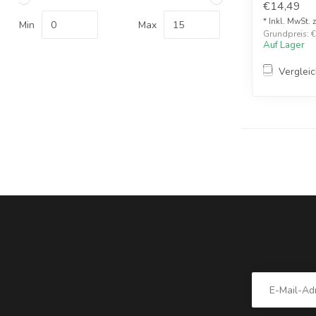
€14,49
* Inkl. MwSt. 
Min
Max
Grundpreis: €1
Auf Lager
Verglei