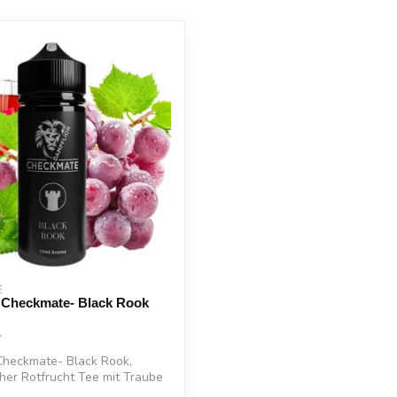
E
 Checkmate- Black Rook
Checkmate- Black Rook,
her Rotfrucht Tee mit Traube