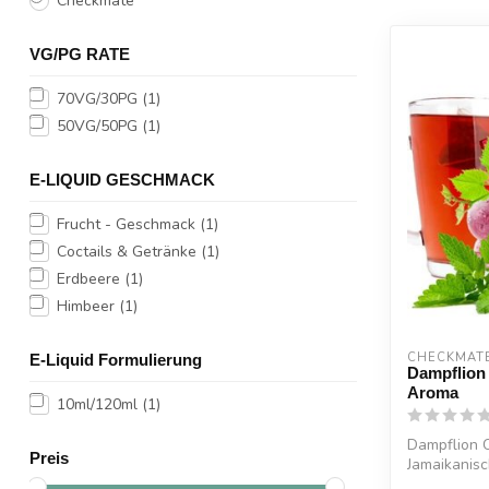
Checkmate
VG/PG RATE
70VG/30PG
(1)
50VG/50PG
(1)
E-LIQUID GESCHMACK
Frucht - Geschmack
(1)
Coctails & Getränke
(1)
Erdbeere
(1)
Himbeer
(1)
CHECKMAT
E-Liquid Formulierung
Dampflion
Aroma
10ml/120ml
(1)
Dampflion 
Preis
Jamaikanisc
und Kra...