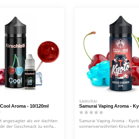
SAMURAI
i Cool Aroma - 10/120ml
Samurai Vaping Aroma - Ky
ist angesagter als wir dachten.
Samurai Vaping Aroma - Kyoto
ir der Geschmack zu einfa...
sonnenverwöhnten Kirschen m
frostig-...