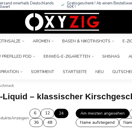
ersand innerhalb Deutschlands
Gratisgeschenk ! Ab einem Bestellwe
llwert
50€ !
OTINSALZE
AROMEN
BASEN & NIKOTINSHOTS
E-Z
 PREFILLED POD
EINWEG-E-ZIGARETTEN
SHISHAS
A
SPIRATION
SORTIMENT
STARTSEITE
NEU
GUTSCHE
eschmack
E-Liquid – klassischer Kirschges
6
12
24
Am meisten angesehen
dukte
Anzeigen:
36
48
Name aufsteigend
Nam