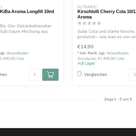
LI
ULTRABIO
i KiBa Aroma Longfill 10ml
Kirschlolli Cherry Cola 10/
Aroma
 KiBa -Der Getränkeklassiker
 Süß-Saure Mischung aus
Süße Cola und starke Kirsche.
prickelnd – wie man es von ei
C...
€14,90
zzgl.
Versandkosten
* Inkl. MwSt. zzgl.
Versandkosten
.490,00 / Liter
Grundpreis: €1.490,00 / Liter
Auf Lager
chen
Vergleichen
Zeige
1
-
5
von 5