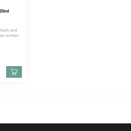
120ml
 Kühl und
ner echten