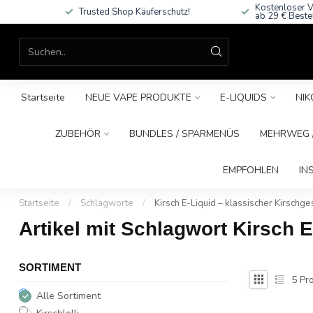
Kostenloser V
Trusted Shop Käuferschutz!
ab 29 € Beste
Startseite
NEUE VAPE PRODUKTE
E-LIQUIDS
NIK
ZUBEHÖR
BUNDLES / SPARMENÜS
MEHRWEG /
EMPFOHLEN
IN
Startseite
/
Schlagworte
/
Kirsch E-Liquid – klassischer Kirschg
Artikel mit Schlagwort Kirsch 
SORTIMENT
5
Pro
Alle Sortiment