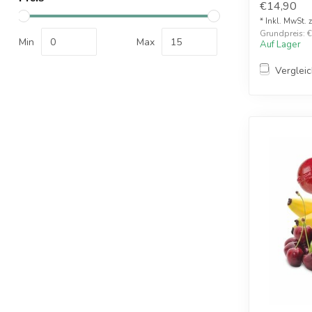
€14,90
* Inkl. MwSt. 
Grundpreis: €1
Min
Max
Auf Lager
Verglei