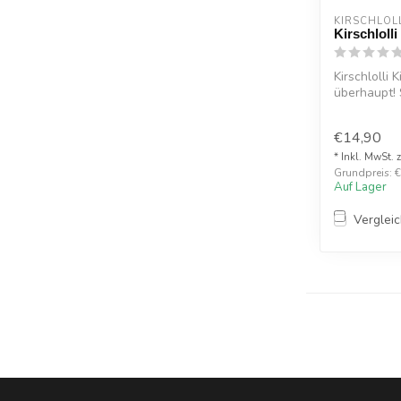
KIRSCHLOL
Kirschloll
Kirschlolli
überhaupt!
Kirsc...
€14,90
* Inkl. MwSt. 
Grundpreis: €1
Auf Lager
Verglei