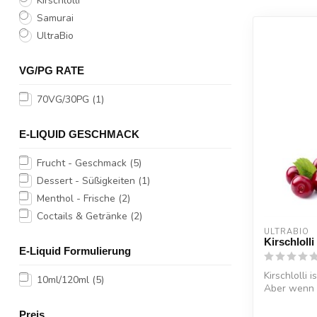
Kirschlolli
Samurai
UltraBio
VG/PG RATE
70VG/30PG
(1)
E-LIQUID GESCHMACK
Frucht - Geschmack
(5)
Dessert - Süßigkeiten
(1)
Menthol - Frische
(2)
Coctails & Getränke
(2)
ULTRABIO
Kirschloll
E-Liquid Formulierung
Kirschlolli 
10ml/120ml
(5)
Aber wenn d
Preis