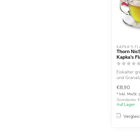
KAPKA'S FL
Thorn NicS
Kapka’s Fl
Eiskalter g
und Granat
frisc...
€8,90
* Inkl. MwSt. 
Grundpreis: €
Auf Lager
Verglei