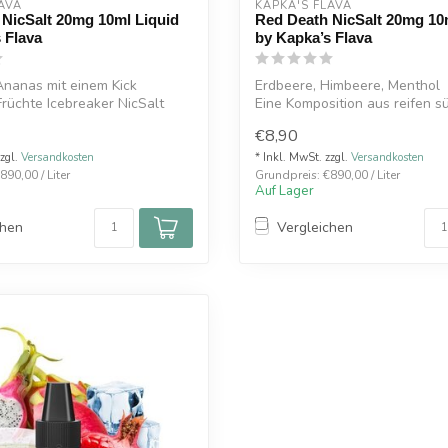
AVA
KAPKA'S FLAVA
 NicSalt 20mg 10ml Liquid
Red Death NicSalt 20mg 10
 Flava
by Kapka’s Flava
Ananas mit einem Kick
Erdbeere, Himbeere, Menthol
Früchte Icebreaker NicSalt
Eine Komposition aus reifen s
..
Erdbeeren und ein...
€8,90
zzgl.
Versandkosten
* Inkl. MwSt. zzgl.
Versandkosten
890,00 / Liter
Grundpreis: €890,00 / Liter
Auf Lager
chen
Vergleichen