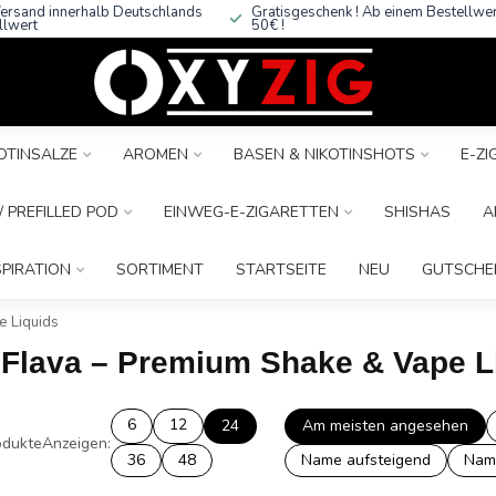
ersand innerhalb Deutschlands
Gratisgeschenk ! Ab einem Bestellwe
llwert
50€ !
OTINSALZE
AROMEN
BASEN & NIKOTINSHOTS
E-Z
 PREFILLED POD
EINWEG-E-ZIGARETTEN
SHISHAS
A
SPIRATION
SORTIMENT
STARTSEITE
NEU
GUTSCHE
e Liquids
s Flava – Premium Shake & Vape L
6
12
24
Am meisten angesehen
dukte
Anzeigen:
36
48
Name aufsteigend
Nam