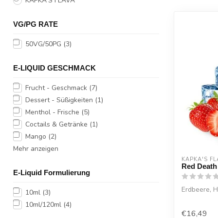
KAPKA'S FLAVA
VG/PG RATE
50VG/50PG
(3)
E-LIQUID GESCHMACK
Frucht - Geschmack
(7)
Dessert - Süßigkeiten
(1)
Menthol - Frische
(5)
Coctails & Getränke
(1)
Mango
(2)
Mehr anzeigen
KAPKA'S FL
Red Death
E-Liquid Formulierung
Erdbeere, 
10ml
(3)
10ml/120ml
(4)
€16,49