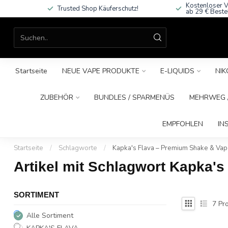
Kostenloser V
Trusted Shop Käuferschutz!
ab 29 € Beste
Startseite
NEUE VAPE PRODUKTE
E-LIQUIDS
NIK
ZUBEHÖR
BUNDLES / SPARMENÜS
MEHRWEG /
EMPFOHLEN
IN
Startseite
/
Schlagworte
/
Kapka's Flava – Premium Shake & Vap
Artikel mit Schlagwort Kapka'
SORTIMENT
7
Pro
Alle Sortiment