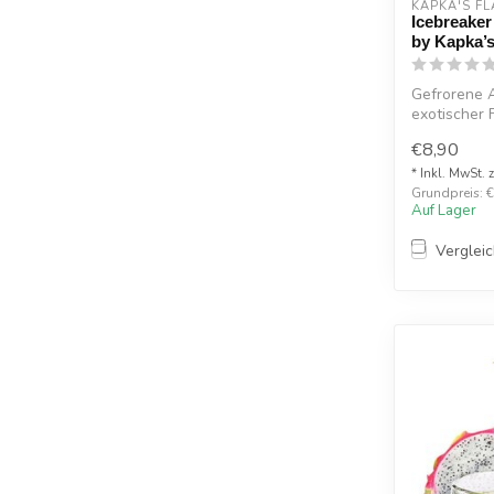
KAPKA'S FL
Icebreaker
by Kapka’s
Gefrorene 
exotischer 
20mg 10ml .
€8,90
* Inkl. MwSt. 
Grundpreis: €
Auf Lager
Verglei