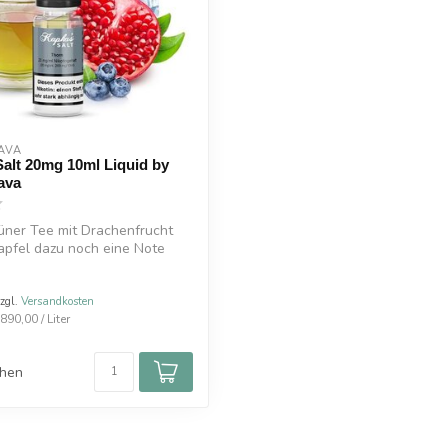
AVA
alt 20mg 10ml Liquid by
ava
rüner Tee mit Drachenfrucht
apfel dazu noch eine Note
zzgl.
Versandkosten
890,00 / Liter
chen