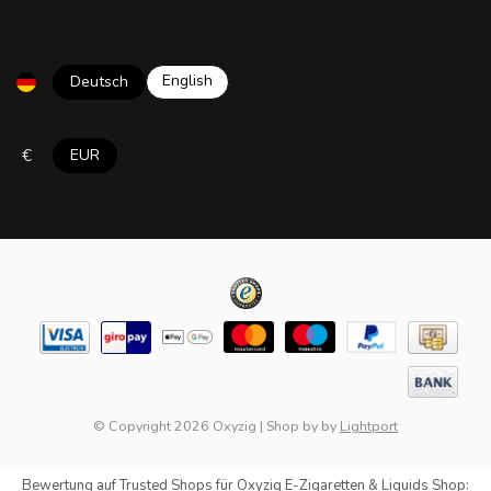
English
Deutsch
€
EUR
© Copyright 2026 Oxyzig
|
Shop by
by
Lightport
Bewertung auf
Trusted Shops
für Oxyzig E-Zigaretten & Liquids Shop: