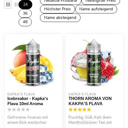
Neueste Produkte
Niedrigster Preis
24
Höchster Preis
Name aufsteigend
36
Name absteigend
48
KAPKA'S FLAVA
KAPKA'S FLAVA
Icebreaker - Kapka's
THORN AROMA VON
Flava 10ml Aroma
KAKPA'S FLAVA
Gefrorene Ananas mit
Fruchtig, Süß, Kalt (kein
einem Kick exotischer
Menthol)Grüner Tee mit
Früchte
Drachenfrucht, Granatapfel,