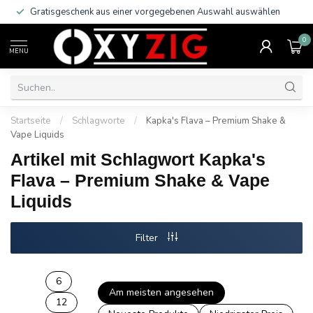
Gratisgeschenk aus einer vorgegebenen Auswahl auswählen
0
MENU
Startseite
/
Schlagworte
/
Kapka's Flava – Premium Shake &
Vape Liquids
Artikel mit Schlagwort Kapka's
Flava – Premium Shake & Vape
Liquids
Filter
6
Am meisten angesehen
12