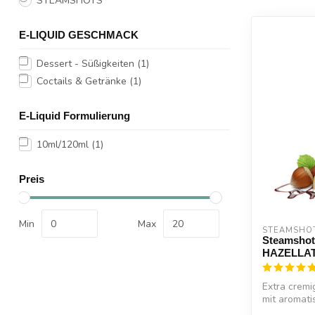
STEAMSHOTS
E-LIQUID GESCHMACK
Dessert - Süßigkeiten
(1)
Coctails & Getränke
(1)
E-Liquid Formulierung
10ml/120ml
(1)
Preis
Min
Max
STEAMSHO
Steamsho
HAZELLA
Extra cremi
mit aromat