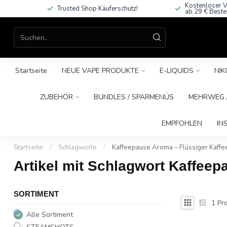
Kostenloser V
Trusted Shop Käuferschutz!
ab 29 € Beste
Startseite
NEUE VAPE PRODUKTE
E-LIQUIDS
NIK
ZUBEHÖR
BUNDLES / SPARMENÜS
MEHRWEG /
EMPFOHLEN
IN
Startseite
/
Schlagworte
/
Kaffeepause Aroma – Flüssiger Kaffe
Artikel mit Schlagwort Kaffee
SORTIMENT
1
Pro
Alle Sortiment