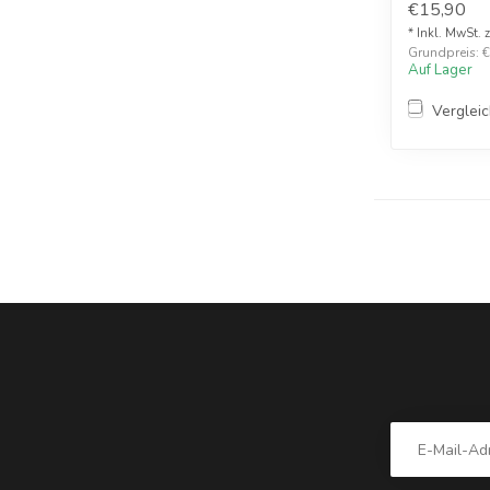
€15,90
* Inkl. MwSt. 
Grundpreis: €1
Auf Lager
Verglei