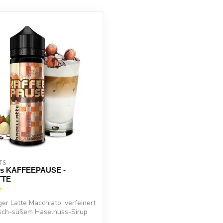
TS
ts KAFFEEPAUSE -
TTE
ger Latte Macchiato, verfeinert
isch-süßem Haselnuss-Sirup