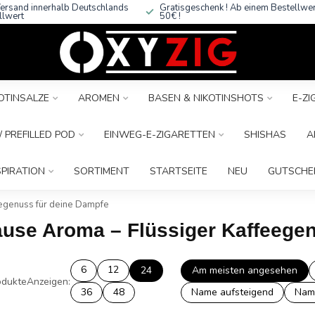
ersand innerhalb Deutschlands
Gratisgeschenk ! Ab einem Bestellwe
llwert
50€ !
OTINSALZE
AROMEN
BASEN & NIKOTINSHOTS
E-Z
 PREFILLED POD
EINWEG-E-ZIGARETTEN
SHISHAS
A
SPIRATION
SORTIMENT
STARTSEITE
NEU
GUTSCHE
egenuss für deine Dampfe
pause Aroma – Flüssiger Kaffeege
6
12
24
Am meisten angesehen
dukte
Anzeigen:
36
48
Name aufsteigend
Nam