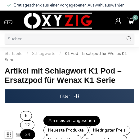
Gratisgeschenk aus einer vorgegebenen Auswahl auswählen
0
MENU
Startseite
/
Schlagworte
/
K1 Pod – Ersatzpod für Wenax K1
Serie
Artikel mit Schlagwort K1 Pod –
Ersatzpod für Wenax K1 Serie
Filter
6
Am meisten angesehen
12
Neueste Produkte
Niedrigster Preis
24