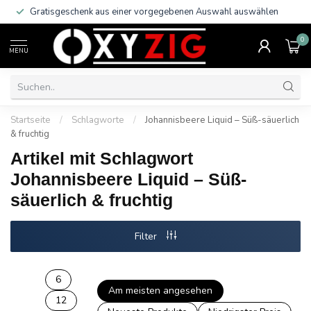
Gratisgeschenk aus einer vorgegebenen Auswahl auswählen
0
MENU
Startseite
/
Schlagworte
/
Johannisbeere Liquid – Süß-säuerlich
& fruchtig
Artikel mit Schlagwort
Johannisbeere Liquid – Süß-
säuerlich & fruchtig
Filter
6
Am meisten angesehen
12