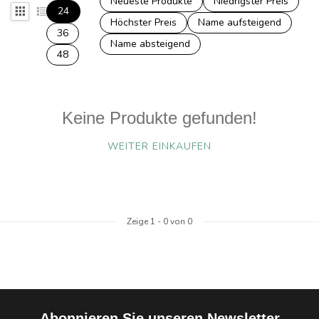
Neueste Produkte
Niedrigster Preis
24
Höchster Preis
Name aufsteigend
36
Name absteigend
48
Keine Produkte gefunden!
WEITER EINKAUFEN
Zeige
1
-
0
von 0
Abonnieren Sie unseren Newsletter