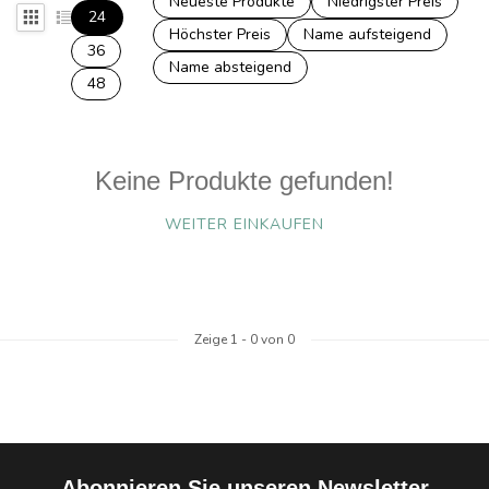
Neueste Produkte
Niedrigster Preis
24
Höchster Preis
Name aufsteigend
36
Name absteigend
48
Keine Produkte gefunden!
WEITER EINKAUFEN
Zeige
1
-
0
von 0
Abonnieren Sie unseren Newsletter