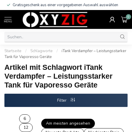
Gratisgeschenk aus einer vorgegebenen Auswahl auswählen
0
MENU
Startseite
/
Schlagworte
/
iTank Verdampfer – Leistungsstarker
Tank für Vaporesso Geräte
Artikel mit Schlagwort iTank
Verdampfer – Leistungsstarker
Tank für Vaporesso Geräte
Filter
6
Am meisten angesehen
12