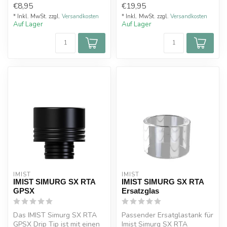
€8,95
€19,95
Gri...
* Inkl. MwSt. zzgl.
Versandkosten
* Inkl. MwSt. zzgl.
Versandkosten
Auf Lager
Auf Lager
IMIST
IMIST
IMIST SIMURG SX RTA
IMIST SIMURG SX RTA
GPSX
Ersatzglas
Das IMIST Simurg SX RTA
Passender Ersatglastank für
GPSX Drip Tip ist mit einen
Imist Simurg SX RTA