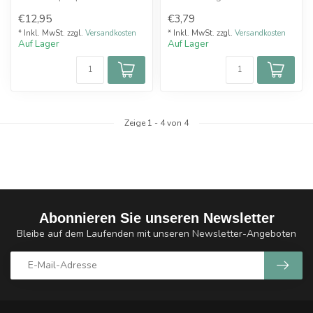
510er Anschluss und 2 O-
Verdampfer.
€12,95
€3,79
Ring...
* Inkl. MwSt. zzgl.
Versandkosten
* Inkl. MwSt. zzgl.
Versandkosten
Auf Lager
Auf Lager
Zeige
1
-
4
von 4
Abonnieren Sie unseren Newsletter
Bleibe auf dem Laufenden mit unseren Newsletter-Angeboten