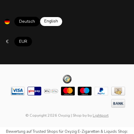
English
Deutsch
€
EUR
© Copyright 2026 Oxyzig
|
Shop by
by
Lightport
Bewertung auf
Trusted Shops
für Oxyzig E-Zigaretten & Liquids Shop: