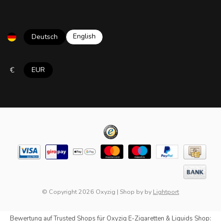
English
Deutsch
€
EUR
© Copyright 2026 Oxyzig
|
Shop by
by
Lightport
Bewertung auf
Trusted Shops
für Oxyzig E-Zigaretten & Liquids Shop: