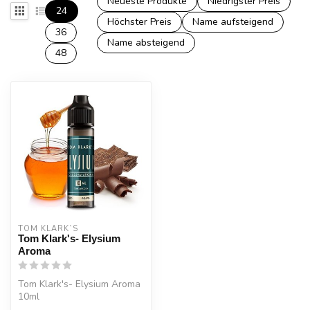
Neueste Produkte
Niedrigster Preis
24
Höchster Preis
Name aufsteigend
36
Name absteigend
48
TOM KLARK`S
Tom Klark's- Elysium
Aroma
Tom Klark's- Elysium Aroma
10ml