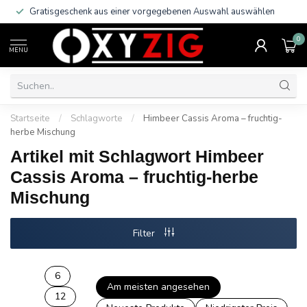
Gratisgeschenk aus einer vorgegebenen Auswahl auswählen
0
MENU
Startseite
/
Schlagworte
/
Himbeer Cassis Aroma – fruchtig-
herbe Mischung
Artikel mit Schlagwort Himbeer
Cassis Aroma – fruchtig-herbe
Mischung
Filter
6
Am meisten angesehen
12