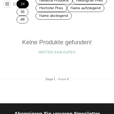
Neueste Produkte
Niedrigster Preis
24
Höchster Preis
Name aufsteigend
36
Name absteigend
48
Keine Produkte gefunden!
WEITER EINKAUFEN
Zeige
1
-
0
von 0
Abonnieren Sie unseren Newsletter