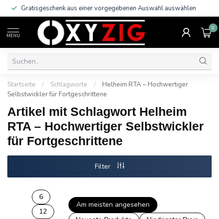
Gratisgeschenk aus einer vorgegebenen Auswahl auswählen
0
MENU
Startseite
/
Schlagworte
/
Helheim RTA – Hochwertiger
Selbstwickler für Fortgeschrittene
Artikel mit Schlagwort Helheim
RTA – Hochwertiger Selbstwickler
für Fortgeschrittene
Filter
6
Am meisten angesehen
12