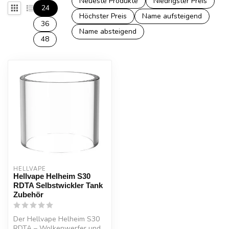
Neueste Produkte
Niedrigster Preis
24
Höchster Preis
Name aufsteigend
36
Name absteigend
48
HELLVAPE
Hellvape Helheim S30
RDTA Selbstwickler Tank
Zubehör
Der Hellvape Helheim S30
RDTA – Wolkenwerfer und