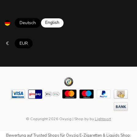
English
Deutsch
€
EUR
© Copyright 2026 Oxyzig
|
Shop by
by
Lightport
Bewertung auf
Trusted Shops
für Oxyzig E-Zigaretten & Liquids Shop: