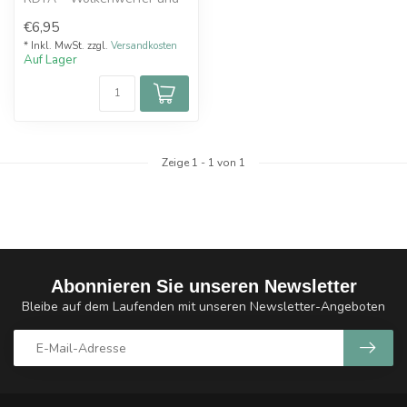
Geschmacksgigant
€6,95
Mit dem Hel...
* Inkl. MwSt. zzgl.
Versandkosten
Auf Lager
Zeige
1
-
1
von 1
Abonnieren Sie unseren Newsletter
Bleibe auf dem Laufenden mit unseren Newsletter-Angeboten