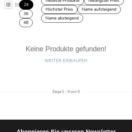
Neueste Produkte
Niedrigster Preis
24
Höchster Preis
Name aufsteigend
36
Name absteigend
48
Keine Produkte gefunden!
WEITER EINKAUFEN
Zeige
1
-
0
von 0
Abonnieren Sie unseren Newsletter