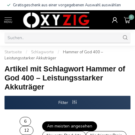
Gratisgeschenk aus einer vorgegebenen Auswahl auswählen
0
MENU
Startseite
/
Schlagworte
/
Hammer of God 400 –
Leistungsstarker Akkuträger
Artikel mit Schlagwort Hammer of
God 400 – Leistungsstarker
Akkuträger
Filter
6
Am meisten angesehen
12