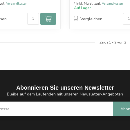
zzgl.
Versandkosten
* Inkl. MwSt. zzgl.
Versandkosten
Auf Lager
chen
Vergleichen
Zeige
1
-
2
von 2
Abonnieren Sie unseren Newsletter
Bleibe auf dem Laufenden mit unseren Newsletter-Angeboten
Abon