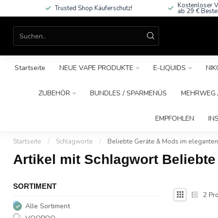
Kostenloser V
Trusted Shop Käuferschutz!
ab 29 € Beste
Startseite
NEUE VAPE PRODUKTE
E-LIQUIDS
NIK
ZUBEHÖR
BUNDLES / SPARMENÜS
MEHRWEG /
EMPFOHLEN
IN
Startseite
/
Schlagworte
/
Beliebte Geräte & Mods im eleganten
Artikel mit Schlagwort Beliebt
SORTIMENT
2
Pro
Alle Sortiment