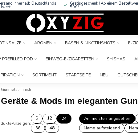
ersand innerhalb Deutschlands
Gratisgeschenk ! Ab einem Bestellwe
llwert
50€ !
OTINSALZE
AROMEN
BASEN & NIKOTINSHOTS
E-Z
 PREFILLED POD
EINWEG-E-ZIGARETTEN
SHISHAS
A
SPIRATION
SORTIMENT
STARTSEITE
NEU
GUTSCHE
 Gunmetal-Finish
e Geräte & Mods im eleganten Gun
6
12
24
Am meisten angesehen
dukte
Anzeigen:
36
48
Name aufsteigend
Nam