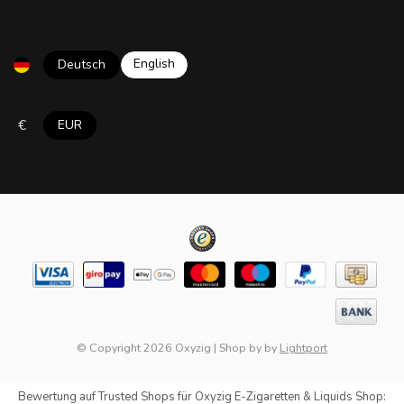
English
Deutsch
€
EUR
© Copyright 2026 Oxyzig
|
Shop by
by
Lightport
Bewertung auf
Trusted Shops
für Oxyzig E-Zigaretten & Liquids Shop: