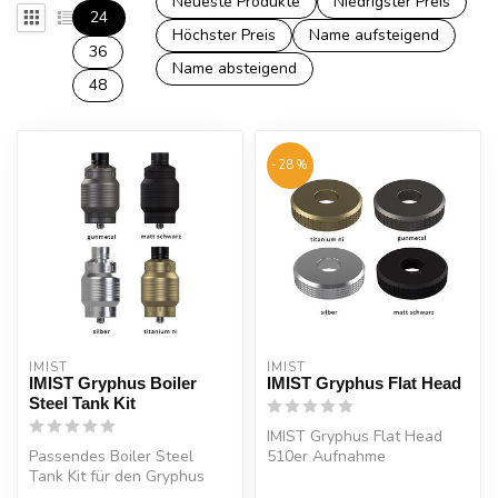
Neueste Produkte
Niedrigster Preis
24
Höchster Preis
Name aufsteigend
36
Name absteigend
48
-28%
IMIST
IMIST
IMIST Gryphus Boiler
IMIST Gryphus Flat Head
Steel Tank Kit
IMIST Gryphus Flat Head
Passendes Boiler Steel
510er Aufnahme
Tank Kit für den Gryphus
passend für IMIST Gryphus
RDL RTA von Imist. Der
RTA