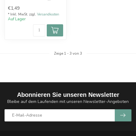
RDL RTA von Imist.
€1,49
* Inkl. MwSt. zzgl.
Versandkosten
Auf Lager
Zeige
1
-
3
von 3
Abonnieren Sie unseren Newsletter
Bleibe auf dem Laufenden mit unseren Newsletter-Angeboten