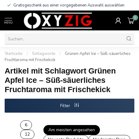
Gratisgeschenk aus einer vorgegebenen Auswahl auswählen
0
MENU
Startseite
/
Schlagworte
/
Grünen Apfel Ice – Süß-säuerliches
Fruchtaroma mit Frischekick
Artikel mit Schlagwort Grünen
Apfel Ice – Süß-säuerliches
Fruchtaroma mit Frischekick
Filter
6
Am meisten angesehen
12