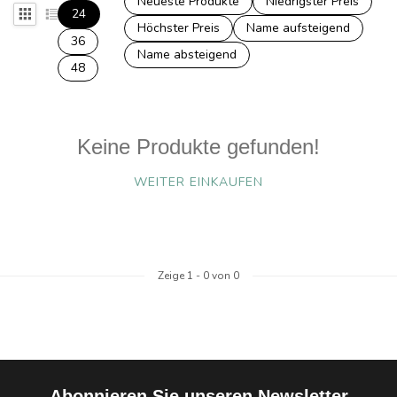
Neueste Produkte
Niedrigster Preis
24
Höchster Preis
Name aufsteigend
36
Name absteigend
48
Keine Produkte gefunden!
WEITER EINKAUFEN
Zeige
1
-
0
von 0
Abonnieren Sie unseren Newsletter