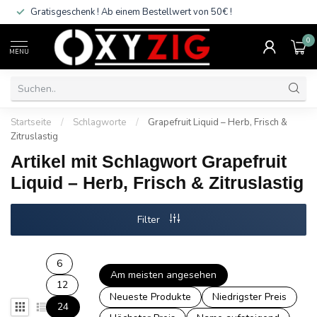
Gratisgeschenk ! Ab einem Bestellwert von 50€ !
0
MENU
Startseite
/
Schlagworte
/
Grapefruit Liquid – Herb, Frisch &
Zitruslastig
Artikel mit Schlagwort Grapefruit
Liquid – Herb, Frisch & Zitruslastig
Filter
6
Am meisten angesehen
12
Neueste Produkte
Niedrigster Preis
24