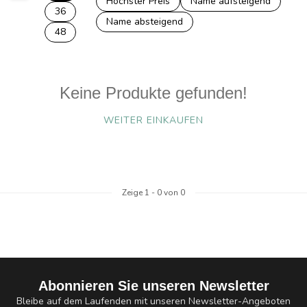
Höchster Preis
Name aufsteigend
36
Name absteigend
48
Keine Produkte gefunden!
WEITER EINKAUFEN
Zeige
1
-
0
von 0
Abonnieren Sie unseren Newsletter
Bleibe auf dem Laufenden mit unseren Newsletter-Angeboten