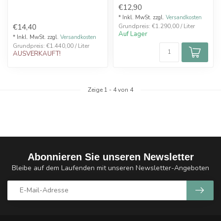
Limonade nicht entgehen,
den klassischen Geschmack
€12,90
Pi...
von...
* Inkl. MwSt. zzgl.
Versandkosten
€14,40
Grundpreis: €1.290,00 / Liter
Auf Lager
* Inkl. MwSt. zzgl.
Versandkosten
Grundpreis: €1.440,00 / Liter
AUSVERKAUFT!
Zeige
1
-
4
von 4
Abonnieren Sie unseren Newsletter
Bleibe auf dem Laufenden mit unseren Newsletter-Angeboten