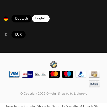
English
Deutsch
€
EUR
© Copyright 2026 Oxyzig
|
Shop by
by
Lightport
Bewertung auf
Trusted Shops
für Oxyzig E-Zigaretten & Liquids Shop: