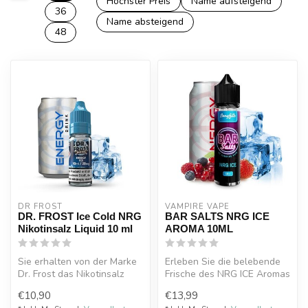
Höchster Preis
Name aufsteigend
36
Name absteigend
48
DR FROST
VAMPIRE VAPE
DR. FROST Ice Cold NRG
BAR SALTS NRG ICE
Nikotinsalz Liquid 10 ml
AROMA 10ML
Sie erhalten von der Marke
Erleben Sie die belebende
Dr. Frost das Nikotinsalz
Frische des NRG ICE Aromas
Liquid NRG aus der Ice
von Bar Salts by Vampire
€10,90
€13,99
Cold...
Va...