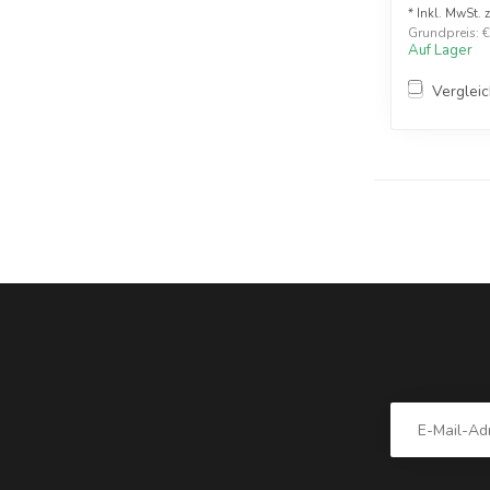
* Inkl. MwSt. 
Grundpreis: €2
Auf Lager
Verglei