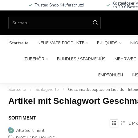
Kostenloser V
Trusted Shop Käuferschutz!
ab 29 € Beste
Startseite
NEUE VAPE PRODUKTE
E-LIQUIDS
NIK
ZUBEHÖR
BUNDLES / SPARMENÜS
MEHRWEG /
EMPFOHLEN
IN
Startseite
/
Schlagworte
/
Geschmacksexplosion Liquids – Inten
Artikel mit Schlagwort Geschm
SORTIMENT
1
Pro
Alle Sortiment