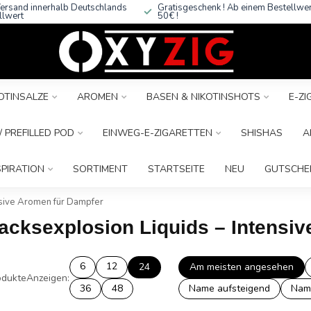
ersand innerhalb Deutschlands
Gratisgeschenk ! Ab einem Bestellwe
llwert
50€ !
OTINSALZE
AROMEN
BASEN & NIKOTINSHOTS
E-Z
 PREFILLED POD
EINWEG-E-ZIGARETTEN
SHISHAS
A
SPIRATION
SORTIMENT
STARTSEITE
NEU
GUTSCHE
sive Aromen für Dampfer
acksexplosion Liquids – Intensi
6
12
24
Am meisten angesehen
dukte
Anzeigen:
36
48
Name aufsteigend
Nam