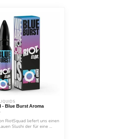
LIQUIDS
 - Blue Burst Aroma
on RiotSquad liefert uns einen
lauen Slushi der für eine ...