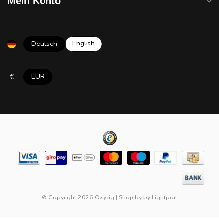
Mein Konto
English
Deutsch
€
EUR
© Copyright 2026 Oxyzig
|
Shop by
by
Lightport