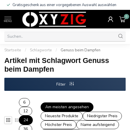
Gratisgeschenk aus einer vorgegebenen Auswahl auswählen
0
MENU
Startseite
/
Schlagworte
/
Genuss beim Dampfen
Artikel mit Schlagwort Genuss
beim Dampfen
Filter
6
Am meisten angesehen
12
Neueste Produkte
Niedrigster Preis
24
Höchster Preis
Name aufsteigend
36