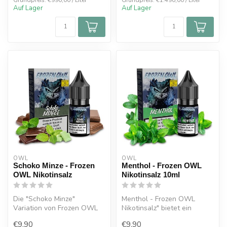
Grundpreis: €990,00 / Liter
Grundpreis: €1.490,00 / Liter
Auf Lager
Auf Lager
OWL
OWL
Schoko Minze - Frozen
Menthol - Frozen OWL
OWL Nikotinsalz
Nikotinsalz 10ml
Die "Schoko Minze"
Menthol - Frozen OWL
Variation von Frozen OWL
Nikotinsalz" bietet ein
Nikotinsalz bietet eine
erfrischendes und
€9,90
€9,90
unwiderstehl...
intensives Dampfe...