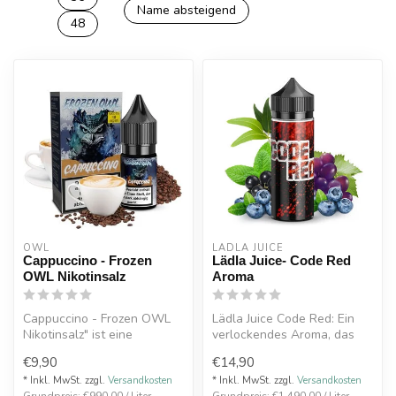
Name absteigend
48
OWL
LÄDLA JUICE
Cappuccino - Frozen
Lädla Juice- Code Red
OWL Nikotinsalz
Aroma
Cappuccino - Frozen OWL
Lädla Juice Code Red: Ein
Nikotinsalz" ist eine
verlockendes Aroma, das
köstliche Kreation, die die
die Sinne weckt mit einem
€9,90
€14,90
aromat...
fruc...
* Inkl. MwSt. zzgl.
Versandkosten
* Inkl. MwSt. zzgl.
Versandkosten