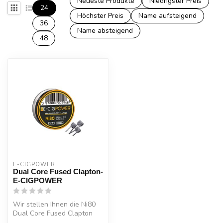
Neueste Produkte
Niedrigster Preis
24
Höchster Preis
Name aufsteigend
36
Name absteigend
48
E-CIGPOWER
Dual Core Fused Clapton-
E-CIGPOWER
Wir stellen Ihnen die Ni80
Dual Core Fused Clapton
X20-Coils von E-Cig Power