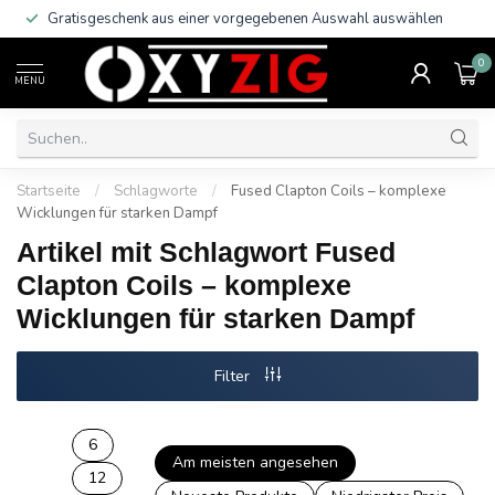
Gratisgeschenk aus einer vorgegebenen Auswahl auswählen
0
MENU
Startseite
/
Schlagworte
/
Fused Clapton Coils – komplexe
Wicklungen für starken Dampf
Artikel mit Schlagwort Fused
Clapton Coils – komplexe
Wicklungen für starken Dampf
Filter
6
Am meisten angesehen
12