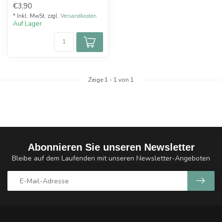
€3,90
vo...
* Inkl. MwSt. zzgl.
Versandkosten
Auf Lager
Zeige
1
-
1
von 1
Abonnieren Sie unseren Newsletter
Bleibe auf dem Laufenden mit unseren Newsletter-Angeboten