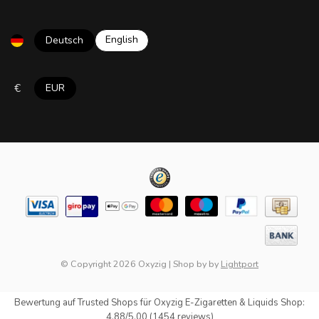
English
Deutsch
€
EUR
© Copyright 2026 Oxyzig
|
Shop by
by
Lightport
Bewertung auf
Trusted Shops
für Oxyzig E-Zigaretten & Liquids Shop:
4.88/5.00 (1454 reviews)