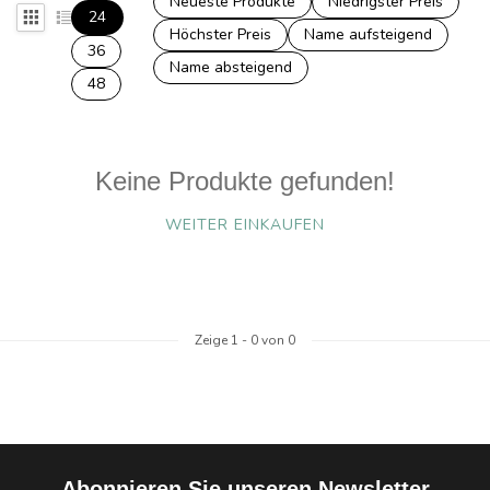
Neueste Produkte
Niedrigster Preis
24
Höchster Preis
Name aufsteigend
36
Name absteigend
48
Keine Produkte gefunden!
WEITER EINKAUFEN
Zeige
1
-
0
von 0
Abonnieren Sie unseren Newsletter