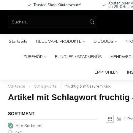
Kostenloser V
Trusted Shop Käuferschutz!
ab 29 € Beste
Startseite
NEUE VAPE PRODUKTE
E-LIQUIDS
NIK
ZUBEHÖR
BUNDLES / SPARMENÜS
MEHRWEG /
EMPFOHLEN
IN
Startseite
/
Schlagworte
/
fruchtig & mit saurem Kick
Artikel mit Schlagwort fruchtig
SORTIMENT
1
Pro
Alle Sortiment