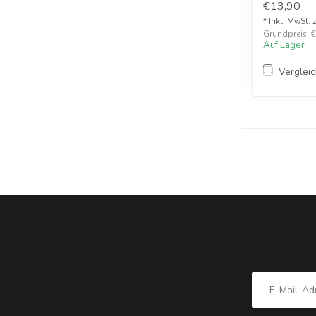
€13,90
* Inkl. MwSt. 
Grundpreis: €1
Auf Lager
Verglei