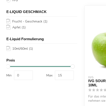
IVG
E-LIQUID GESCHMACK
Frucht - Geschmack
(1)
Apfel
(1)
E-Liquid Formulierung
10ml/60ml
(1)
Preis
Min
Max
IVG
IVG SOU
10ML
Für das int
nehmen sie 
Äpfel...