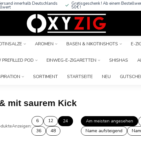
ersand innerhalb Deutschlands
Gratisgeschenk ! Ab einem Bestellwe
llwert
50€ !
OTINSALZE
AROMEN
BASEN & NIKOTINSHOTS
E-Z
 PREFILLED POD
EINWEG-E-ZIGARETTEN
SHISHAS
A
SPIRATION
SORTIMENT
STARTSEITE
NEU
GUTSCHE
 & mit saurem Kick
6
12
24
Am meisten angesehen
dukte
Anzeigen:
36
48
Name aufsteigend
Nam