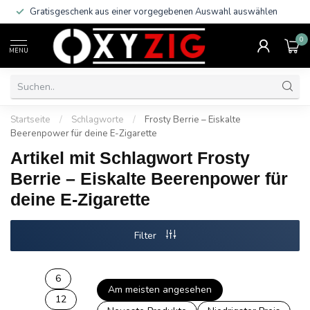
Gratisgeschenk aus einer vorgegebenen Auswahl auswählen
0
MENU
Startseite
/
Schlagworte
/
Frosty Berrie – Eiskalte
Beerenpower für deine E-Zigarette
Artikel mit Schlagwort Frosty
Berrie – Eiskalte Beerenpower für
deine E-Zigarette
Filter
6
Am meisten angesehen
12