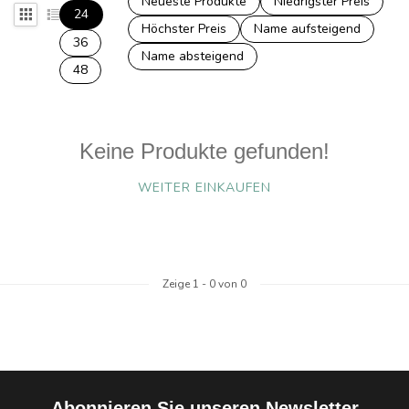
Neueste Produkte
Niedrigster Preis
24
Höchster Preis
Name aufsteigend
36
Name absteigend
48
Keine Produkte gefunden!
WEITER EINKAUFEN
Zeige
1
-
0
von 0
Abonnieren Sie unseren Newsletter