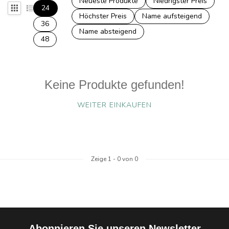
Neueste Produkte
Niedrigster Preis
24
Höchster Preis
Name aufsteigend
36
Name absteigend
48
Keine Produkte gefunden!
WEITER EINKAUFEN
Zeige
1
-
0
von 0
Abonnieren Sie unseren Newsletter