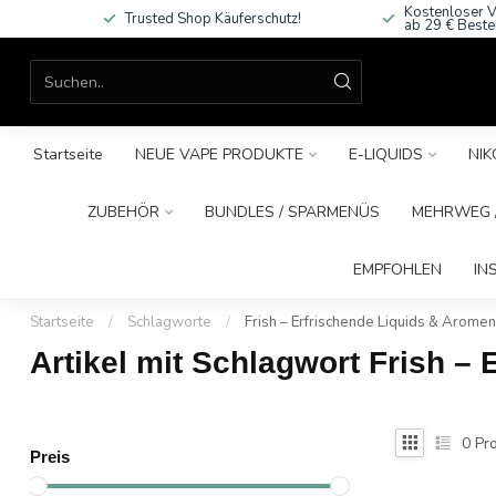
Kostenloser V
Trusted Shop Käuferschutz!
ab 29 € Beste
Startseite
NEUE VAPE PRODUKTE
E-LIQUIDS
NIK
ZUBEHÖR
BUNDLES / SPARMENÜS
MEHRWEG /
EMPFOHLEN
IN
Startseite
/
Schlagworte
/
Frish – Erfrischende Liquids & Aromen
Artikel mit Schlagwort Frish –
0
Pro
Preis