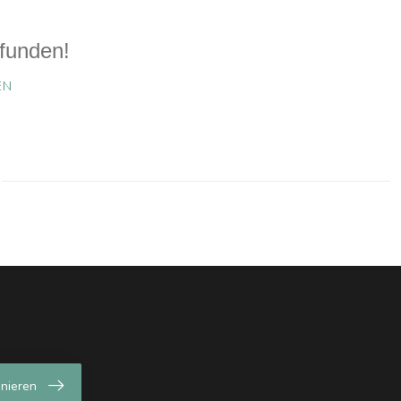
funden!
EN
nieren