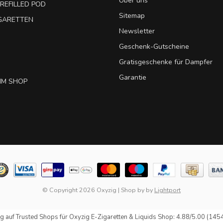
Über uns
REFILLED POD
Sitemap
IGARETTEN
Newsletter
Geschenk-Gutscheine
Gratisgeschenke für Dampfer
Garantie
IM SHOP
© Copyright 2026 Oxyzig
|
Shop by
by
Lightport
g auf
Trusted Shops
für Oxyzig E-Zigaretten & Liquids Shop: 4.88/5.00 (145