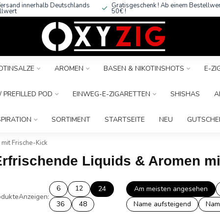
ersand innerhalb Deutschlands
Gratisgeschenk ! Ab einem Bestellwe
llwert
50€ !
OTINSALZE
AROMEN
BASEN & NIKOTINSHOTS
E-Z
 PREFILLED POD
EINWEG-E-ZIGARETTEN
SHISHAS
A
SPIRATION
SORTIMENT
STARTSEITE
NEU
GUTSCHE
 mit Frische-Kick
 Erfrischende Liquids & Aromen mi
6
12
24
Am meisten angesehen
dukte
Anzeigen:
36
48
Name aufsteigend
Nam