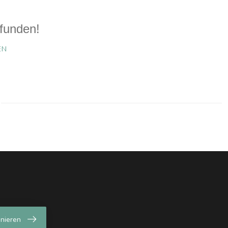
funden!
EN
nieren