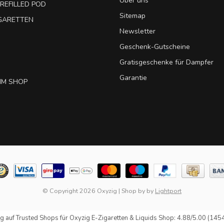
Über uns
REFILLED POD
Sitemap
IGARETTEN
Newsletter
Geschenk-Gutscheine
Gratisgeschenke für Dampfer
Garantie
IM SHOP
© Copyright 2026 Oxyzig
|
Shop by
by
Lightport
g auf
Trusted Shops
für Oxyzig E-Zigaretten & Liquids Shop: 4.88/5.00 (145