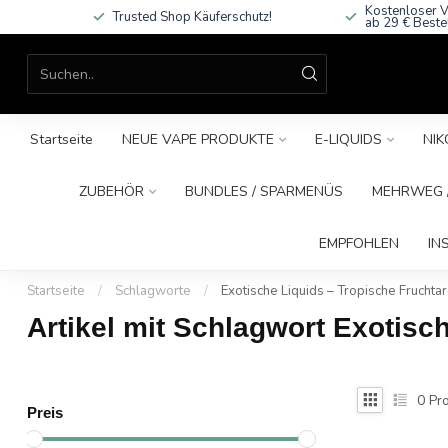
Kostenloser V
Trusted Shop Käuferschutz!
ab 29 € Beste
Startseite
NEUE VAPE PRODUKTE
E-LIQUIDS
NIK
ZUBEHÖR
BUNDLES / SPARMENÜS
MEHRWEG /
EMPFOHLEN
IN
Startseite
/
Schlagworte
/
Exotische Liquids – Tropische Frucht
Artikel mit Schlagwort Exotisc
0
Pro
Preis