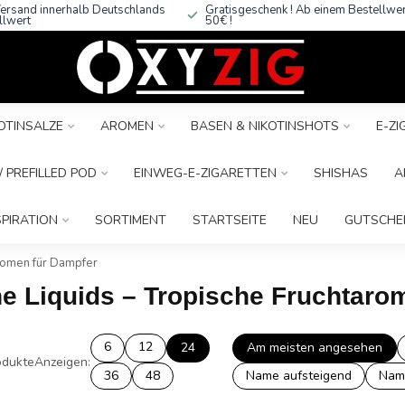
ersand innerhalb Deutschlands
Gratisgeschenk ! Ab einem Bestellwe
llwert
50€ !
OTINSALZE
AROMEN
BASEN & NIKOTINSHOTS
E-Z
 PREFILLED POD
EINWEG-E-ZIGARETTEN
SHISHAS
A
SPIRATION
SORTIMENT
STARTSEITE
NEU
GUTSCHE
aromen für Dampfer
he Liquids – Tropische Fruchtaro
6
12
24
Am meisten angesehen
dukte
Anzeigen:
36
48
Name aufsteigend
Nam