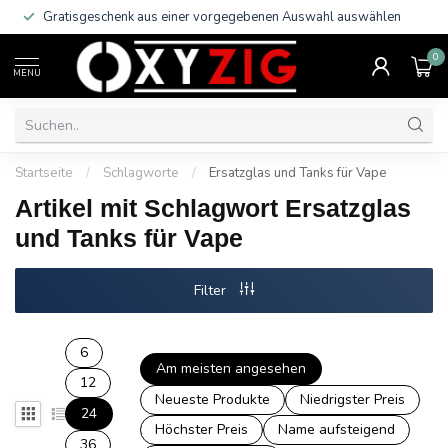
Gratisgeschenk aus einer vorgegebenen Auswahl auswählen
0
MENU
Startseite
/
Schlagworte
/
Ersatzglas und Tanks für Vape
Artikel mit Schlagwort Ersatzglas
und Tanks für Vape
Filter
6
Am meisten angesehen
12
Neueste Produkte
Niedrigster Preis
24
Höchster Preis
Name aufsteigend
36