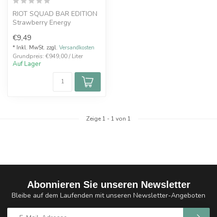
RIOT SQUAD BAR EDITION
Strawberry Energy
Nikotinsalz Liquid 10 ml Die
€9,49
Besonderhe...
* Inkl. MwSt. zzgl.
Versandkosten
Grundpreis: €949,00 / Liter
Auf Lager
Zeige
1
-
1
von 1
Abonnieren Sie unseren Newsletter
Bleibe auf dem Laufenden mit unseren Newsletter-Angeboten