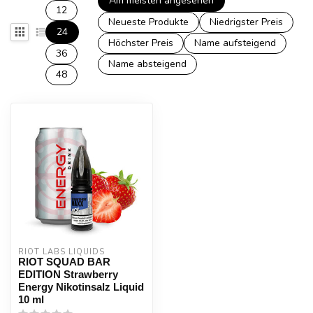
Am meisten angesehen
12
Neueste Produkte
Niedrigster Preis
24
Höchster Preis
Name aufsteigend
36
Name absteigend
48
RIOT LABS LIQUIDS
RIOT SQUAD BAR
EDITION Strawberry
Energy Nikotinsalz Liquid
10 ml