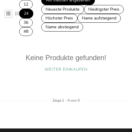
Am meisten angesehen
12
Neueste Produkte
Niedrigster Preis
24
Höchster Preis
Name aufsteigend
36
Name absteigend
48
Keine Produkte gefunden!
WEITER EINKAUFEN
Zeige
1
-
0
von 0