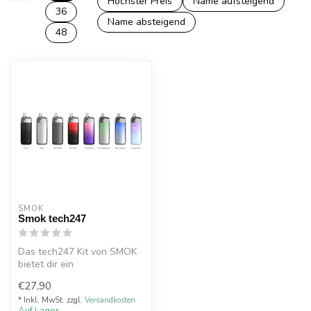
Höchster Preis
Name aufsteigend
36
Name absteigend
48
SMOK
Smok tech247
Das tech247 Kit von SMOK
bietet dir ein
herausragendes
€27,90
Dampferlebnis mit innovat...
* Inkl. MwSt. zzgl.
Versandkosten