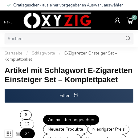
Gratisgeschenk aus einer vorgegebenen Auswahl auswählen
0
MENU
Startseite
/
Schlagworte
/
E-Zigaretten Einsteiger Set –
Komplettpaket
Artikel mit Schlagwort E-Zigaretten
Einsteiger Set – Komplettpaket
Filter
6
Am meisten angesehen
12
Neueste Produkte
Niedrigster Preis
24