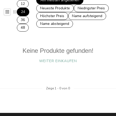
Am meisten angesehen
12
Neueste Produkte
Niedrigster Preis
24
Höchster Preis
Name aufsteigend
36
Name absteigend
48
Keine Produkte gefunden!
WEITER EINKAUFEN
Zeige
1
-
0
von 0