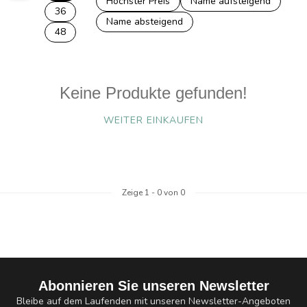
Höchster Preis
Name aufsteigend
36
Name absteigend
48
Keine Produkte gefunden!
WEITER EINKAUFEN
Zeige
1
-
0
von 0
Abonnieren Sie unseren Newsletter
Bleibe auf dem Laufenden mit unseren Newsletter-Angeboten