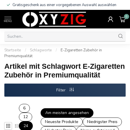
Gratisgeschenk aus einer vorgegebenen Auswahl auswählen
0
MENU
Startseite
/
Schlagworte
/
E-Zigaretten Zubehör in
Premiumqualität
Artikel mit Schlagwort E-Zigaretten
Zubehör in Premiumqualität
Filter
6
Am meisten angesehen
12
Neueste Produkte
Niedrigster Preis
24