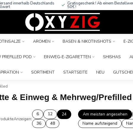
ersand innerhalb Deutschlands
Gratisgeschenk ! Ab einem Bestellwe
llwert
50€ !
OTINSALZE
AROMEN
BASEN & NIKOTINSHOTS
E-Z
 PREFILLED POD
EINWEG-E-ZIGARETTEN
SHISHAS
A
SPIRATION
SORTIMENT
STARTSEITE
NEU
GUTSCHE
illed
ette & Einweg & Mehrweg/Prefilled
6
12
24
Am meisten angesehen
rodukte
Anzeigen:
36
48
Name aufsteigend
Nam