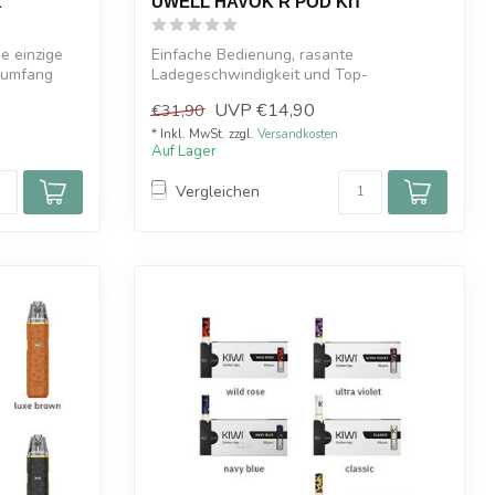
k
UWELL HAVOK R POD KIT
e einzige
Einfache Bedienung, rasante
erumfang
Ladegeschwindigkeit und Top-
Performance der neue Hav...
UVP
€14,90
€31,90
* Inkl. MwSt. zzgl.
Versandkosten
Auf Lager
Vergleichen