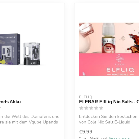
ELFLIQ
ends Akku
ELFBAR ElfLiq Nic Salts - C
 in die Welt des Dampfens und
Entdecken Sie den köstliche
ere sie mit dem Vqube Upends
von Cola Nic Salt E-Liquid
Diese Cola El...
€9,99
* Inkl. MwSt. zzgl.
Versandkosten