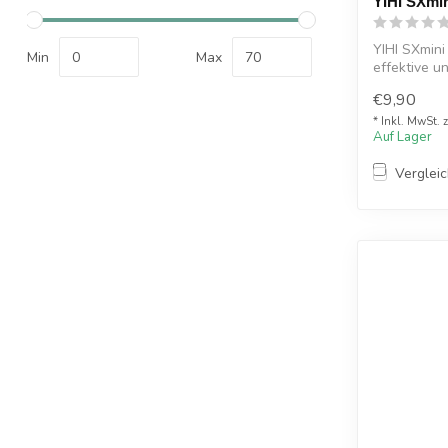
YIHI SXmin
YIHI SXmini
Min
Max
effektive un
€9,90
...
* Inkl. MwSt. 
Auf Lager
Verglei