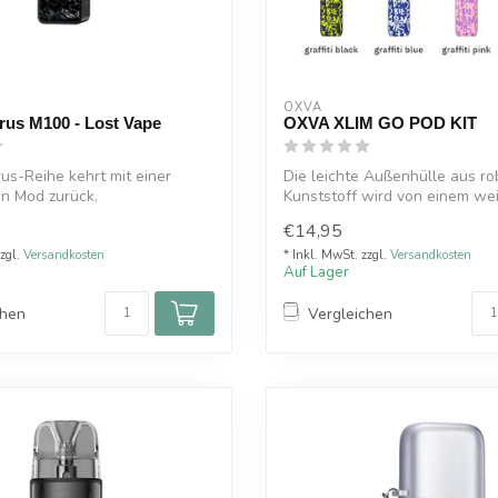
OXVA
rus M100 - Lost Vape
OXVA XLIM GO POD KIT
us-Reihe kehrt mit einer
Die leichte Außenhülle aus r
n Mod zurück.
Kunststoff wird von einem we
avuren ...
Kunstleder...
€14,95
zzgl.
Versandkosten
* Inkl. MwSt. zzgl.
Versandkosten
Auf Lager
chen
Vergleichen