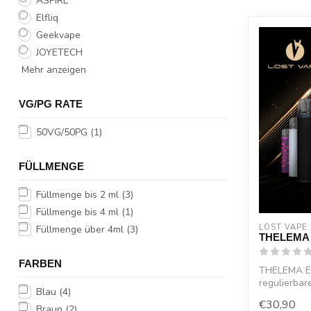
ASPIRE
Elfliq
Geekvape
JOYETECH
Mehr anzeigen
VG/PG RATE
50VG/50PG
(1)
FÜLLMENGE
Füllmenge bis 2 ml
(3)
Füllmenge bis 4 ml
(1)
LOST VAPE
Füllmenge über 4ml
(3)
THELEMA 
FARBEN
THELEMA EL
regulierbar
Blau
(4)
praktischem 
€30,90
Braun
(2)