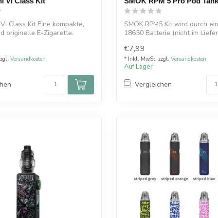
i Vi Class Kit
SMOK RPM 5 Pro Pod Tan
 Vi Class Kit Eine kompakte,
SMOK RPM5 Kit wird durch ein
d originelle E-Zigarette.
18650 Batterie (nicht im Lief
ent...
€7,99
zzgl.
Versandkosten
* Inkl. MwSt. zzgl.
Versandkosten
Auf Lager
chen
Vergleichen