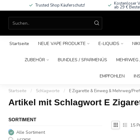
Kostenloser V
Trusted Shop Käuferschutz!
ab 29 € Beste
Startseite
NEUE VAPE PRODUKTE
E-LIQUIDS
NIK
ZUBEHÖR
BUNDLES / SPARMENÜS
MEHRWEG /
EMPFOHLEN
IN
Startseite
/
Schlagworte
/
E Zigarette & Einweg & Mehrweg/Pref
Artikel mit Schlagwort E Zigar
SORTIMENT
15
P
Alle Sortiment