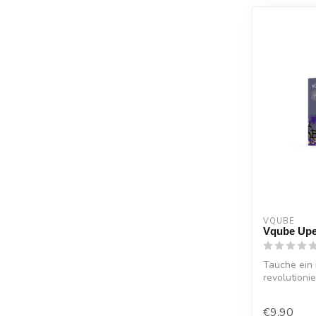
VQUBE
Vqube Up
Tauche ein
revolutioni
...
€9,90