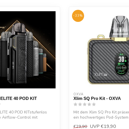
-33%
OXVA
ELITE 40 POD KIT
Xlim SQ Pro Kit - OXVA
ITE 40 POD KITstufenlos
Mit dem Xlim SQ Pro Kit präse
e Airflow-Control mit
ein hochwertiges Pod-System
S...
modernen...
UVP
€19,90
€29,90