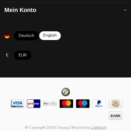
Mein Konto
English
Deutsch
€
EUR
© Copyright 2026 Oxyzig
|
Shop by
by
Lightport