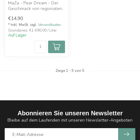
MaZa - Pear Dream - Der
Geschmack von regionalen,
frisch gepflückten Birnen
€14,90
trif...
* Inkl. MwSt. zzgl.
Versandkosten
Grundpreis: €1.490,00 / Liter
Auf Lager
Zeige
1
-
5
von 5
Abonnieren Sie unseren Newsletter
Bleibe auf dem Laufenden mit unseren Newsletter-Angeboten