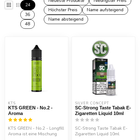
Neueste Produkte
Niedrigster Preis
24
Höchster Preis
Name aufsteigend
36
Name absteigend
48
KTS
SILVER CONCEPT
KTS GREEN - No.2 -
SC-Strong Taste Tabak E-
Aroma
Zigaretten Liquid 10ml
KTS GREEN - No.2 - Longfill
SC-Strong Taste Tabak E-
Aroma ist eine Mischung
Zigaretten Liquid 10ml
aus herrlicher Mango und
Geschmack von Tabak mit