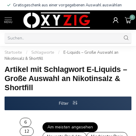
Gratisgeschenk aus einer vorgegebenen Auswahl auswählen
0
MENU
Startseite
/
Schlagworte
/
E-Liquids – Große Auswahl an
Nikotinsalz & Shortfill
Artikel mit Schlagwort E-Liquids –
Große Auswahl an Nikotinsalz &
Shortfill
Filter
6
Am meisten angesehen
12