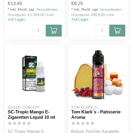
€13,49
€8,29
K...
einer fr...
* Inkl. MwSt. zzgl.
Versandkosten
* Inkl. MwSt. zzgl.
Versandkosten
Grundpreis: €1.349,00 / Liter
Grundpreis: €829,00 / Liter
Auf Lager
Auf Lager
SILVER CONCEPT
TOM KLARK`S
SC-Tropic Mango E-
Tom Klark´s - Patisserie
Zigaretten Liquid 10 ml
Aroma
SC-Tropic Mango E-
Biskuit, Früchte, Karamell,