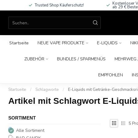
Kostenloser V
Trusted Shop Käuferschutz!
ab 29 € Beste
Startseite
NEUE VAPE PRODUKTE
E-LIQUIDS
NIK
ZUBEHÖR
BUNDLES / SPARMENÜS
MEHRWEG /
EMPFOHLEN
IN
Startseite
/
Schlagworte
/
E-Liquids mit Getränke-Geschmacksr
Artikel mit Schlagwort E-Liqu
SORTIMENT
5
Pro
Alle Sortiment