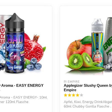
Y
PJ EMPIRE
y Aroma - EASY ENERGY
Applegizer Slushy Queen b
Empire
 Aroma - EASY ENERGY- 10ml
ner 120ml Flasche
Apfel, Kiwi, Energy DrinkAbgefü
...
60ml Chubby Gorilla Flasche .
Flasc...