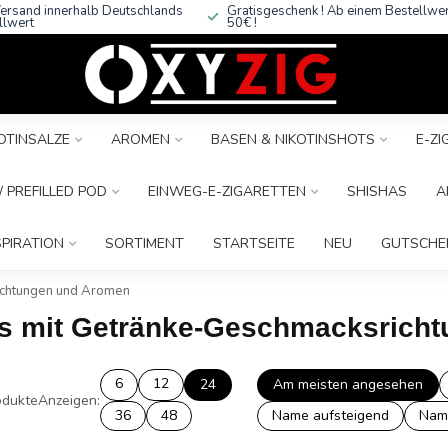
ersand innerhalb Deutschlands
Gratisgeschenk ! Ab einem Bestellwe
llwert
50€ !
OTINSALZE
AROMEN
BASEN & NIKOTINSHOTS
E-Z
 PREFILLED POD
EINWEG-E-ZIGARETTEN
SHISHAS
A
SPIRATION
SORTIMENT
STARTSEITE
NEU
GUTSCHE
ichtungen und Aromen
ids mit Getränke-Geschmacksric
6
12
24
Am meisten angesehen
dukte
Anzeigen:
36
48
Name aufsteigend
Nam