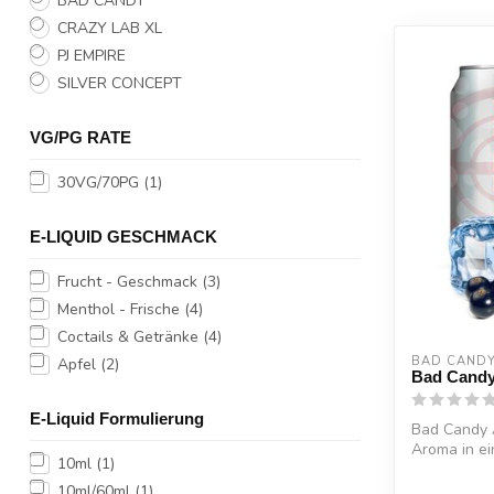
BAD CANDY
CRAZY LAB XL
PJ EMPIRE
SILVER CONCEPT
VG/PG RATE
30VG/70PG
(1)
E-LIQUID GESCHMACK
Frucht - Geschmack
(3)
Menthol - Frische
(4)
Coctails & Getränke
(4)
BAD CAND
Apfel
(2)
Bad Cand
E-Liquid Formulierung
Bad Candy
Aroma in ei
10ml
(1)
Erfrischende
10ml/60ml
(1)