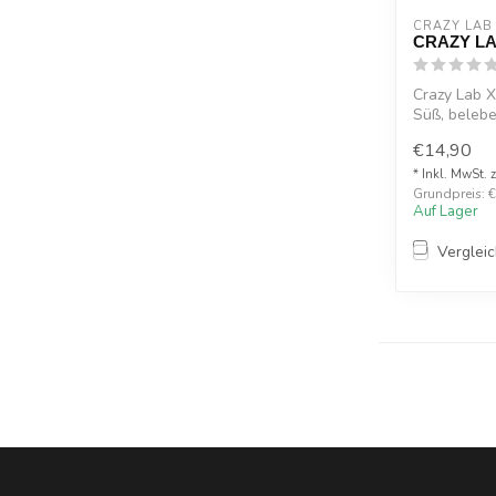
CRAZY LAB
CRAZY L
Crazy Lab 
Süß, belebe
weltbekannt
€14,90
* Inkl. MwSt. 
Grundpreis: €1
Auf Lager
Verglei