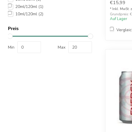
€15,99
20ml/120ml
(1)
* Inkl. MwSt. 
10ml/120ml
(2)
Grundpreis: €1
Auf Lager
Preis
Verglei
Min
Max