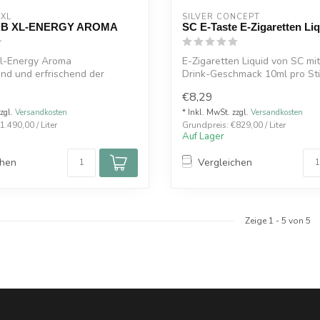
 XL
SILVER CONCEPT
AB XL-ENERGY AROMA
SC E-Taste E-Zigaretten Li
Xl-Energy Aroma
E-Zigaretten Liquid von SC mi
nd und erfrischend der
Drink-Geschmack 10ml pro St
e Energy...
€8,29
zzgl.
Versandkosten
* Inkl. MwSt. zzgl.
Versandkosten
.490,00 / Liter
Grundpreis: €829,00 / Liter
Auf Lager
chen
Vergleichen
Zeige
1
-
5
von 5