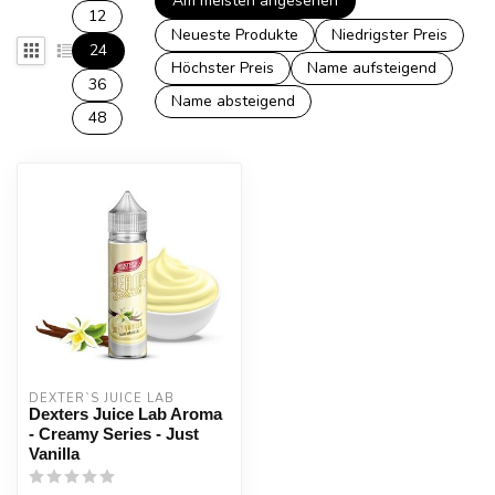
Am meisten angesehen
12
Neueste Produkte
Niedrigster Preis
24
Höchster Preis
Name aufsteigend
36
Name absteigend
48
DEXTER`S JUICE LAB
Dexters Juice Lab Aroma
- Creamy Series - Just
Vanilla