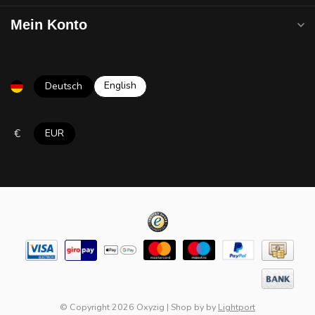
Mein Konto
English
Deutsch
€
EUR
© Copyright 2026 Oxyzig
|
Shop by
by
Lightport