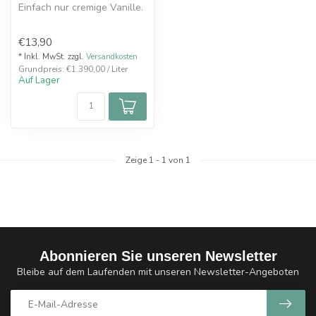
Einfach nur cremige Vanille.
Aroma-Shot System einfach
€13,90
mit Base und je nach B...
* Inkl. MwSt. zzgl.
Versandkosten
Grundpreis: €1.390,00 / Liter
Auf Lager
Zeige
1
-
1
von 1
Abonnieren Sie unseren Newsletter
Bleibe auf dem Laufenden mit unseren Newsletter-Angeboten