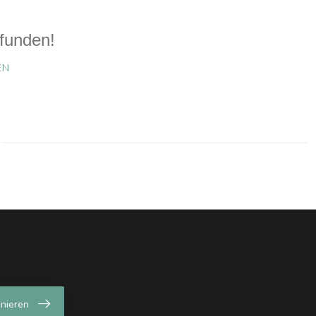
funden!
EN
nieren