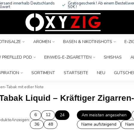
ersand innerhalb Deutschlands
Gratisgeschenk ! Ab einem Bestellwe
llwert
50€ !
OTINSALZE
AROMEN
BASEN & NIKOTINSHOTS
E-Z
 PREFILLED POD
EINWEG-E-ZIGARETTEN
SHISHAS
A
SPIRATION
SORTIMENT
STARTSEITE
NEU
GUTSCHE
ren-Tabak mit edler Note
Tabak Liquid – Kräftiger Zigarren
6
12
24
Am meisten angesehen
dukte
Anzeigen:
36
48
Name aufsteigend
Nam