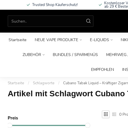
Kostenloser V
Trusted Shop Käuferschutz!
ab 29 € Beste
Startseite
NEUE VAPE PRODUKTE
E-LIQUIDS
NIK
ZUBEHÖR
BUNDLES / SPARMENÜS
MEHRWEG /
EMPFOHLEN
IN
Startseite
/
Schlagworte
/
Cubano Tabak Liquid – Kräftiger Zigar
Artikel mit Schlagwort Cubano 
0
Pro
Preis