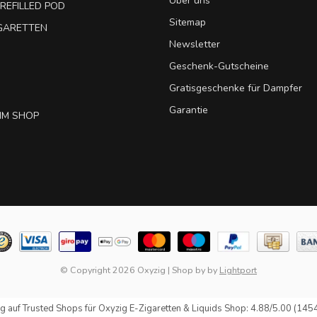
Über uns
REFILLED POD
Sitemap
IGARETTEN
Newsletter
Geschenk-Gutscheine
Gratisgeschenke für Dampfer
Garantie
IM SHOP
© Copyright 2026 Oxyzig
|
Shop by
by
Lightport
g auf
Trusted Shops
für Oxyzig E-Zigaretten & Liquids Shop: 4.88/5.00 (145