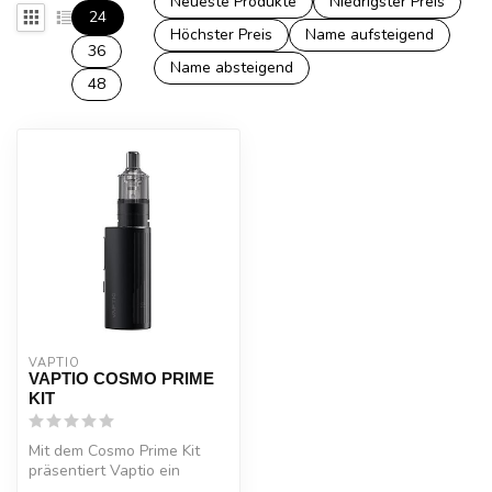
Neueste Produkte
Niedrigster Preis
24
Höchster Preis
Name aufsteigend
36
Name absteigend
48
VAPTIO
VAPTIO COSMO PRIME
KIT
Mit dem Cosmo Prime Kit
präsentiert Vaptio ein
weiteres Kit seiner