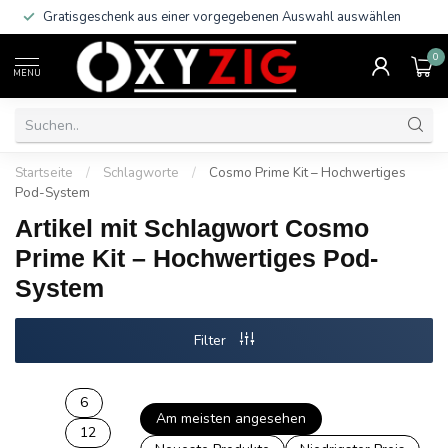
Gratisgeschenk aus einer vorgegebenen Auswahl auswählen
0
MENU
Startseite
/
Schlagworte
/
Cosmo Prime Kit – Hochwertiges
Pod-System
Artikel mit Schlagwort Cosmo
Prime Kit – Hochwertiges Pod-
System
Filter
6
Am meisten angesehen
12