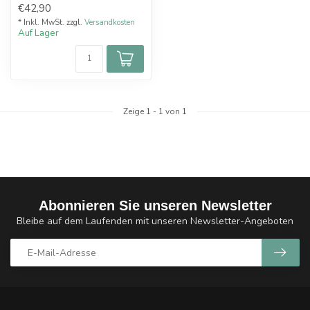
€42,90
beliebten Cos...
* Inkl. MwSt. zzgl.
Versandkosten
Auf Lager
Zeige
1
-
1
von 1
Abonnieren Sie unseren Newsletter
Bleibe auf dem Laufenden mit unseren Newsletter-Angeboten