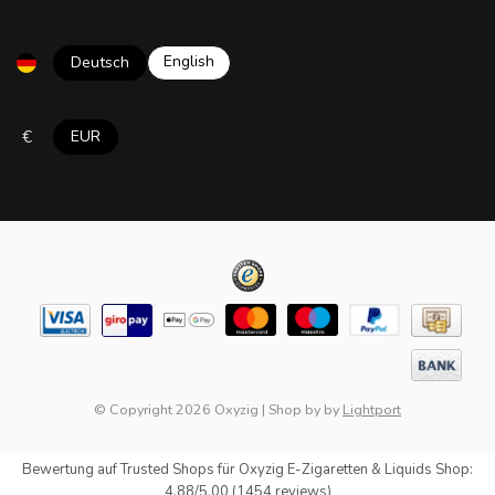
English
Deutsch
€
EUR
© Copyright 2026 Oxyzig
|
Shop by
by
Lightport
Bewertung auf
Trusted Shops
für Oxyzig E-Zigaretten & Liquids Shop:
4.88/5.00 (1454 reviews)