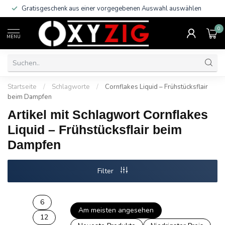
Gratisgeschenk aus einer vorgegebenen Auswahl auswählen
0
MENU
Startseite
/
Schlagworte
/
Cornflakes Liquid – Frühstücksflair
beim Dampfen
Artikel mit Schlagwort Cornflakes
Liquid – Frühstücksflair beim
Dampfen
Filter
6
Am meisten angesehen
12