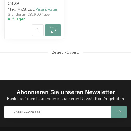
€8,29
Honig – perfekt...
* Inkl. MwSt. zzgl.
Versandkosten
Grundpreis: €829,00 / Liter
Auf Lager
Zeige
1
-
1
von 1
Abonnieren Sie unseren Newsletter
Bleibe auf dem Laufenden mit unseren Newsletter-Angeboten