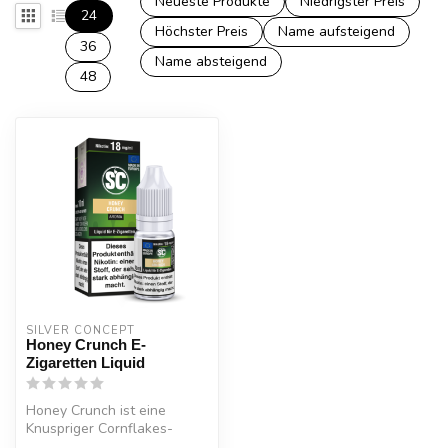
Neueste Produkte
Niedrigster Preis
24
Höchster Preis
Name aufsteigend
36
Name absteigend
48
SILVER CONCEPT
Honey Crunch E-
Zigaretten Liquid
Honey Crunch ist eine
Knuspriger Cornflakes-
Geschmack mit süßem