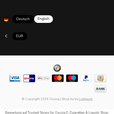
English
Deutsch
€
EUR
© Copyright 2026 Oxyzig
|
Shop by
by
Lightport
Bewertung auf
Trusted Shops
für Oxyzig E-Zigaretten & Liquids Shop: