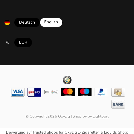
English
Deutsch
€
EUR
© Copyright 2026 Oxyzig
|
Shop by
by
Lightport
Bewertung auf
Trusted Shops
für Oxyzig E-Zigaretten & Liquids Shop: