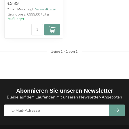
€9,99
Diese Cola El...
* Inkl. MwSt. zzgl.
Versandkosten
Grundpreis: €999,00 / Liter
Auf Lager
Zeige
1
-
1
von 1
Abonnieren Sie unseren Newsletter
Bleibe auf dem Laufenden mit unseren Newsletter-Angeboten