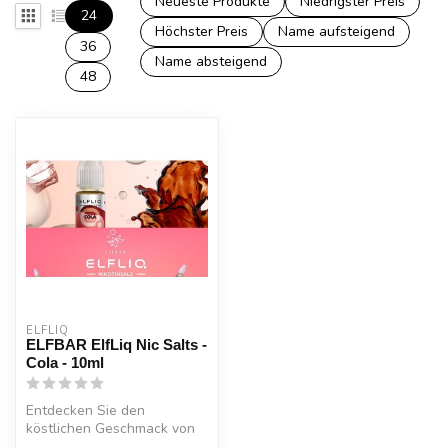
Neueste Produkte
Niedrigster Preis
24
Höchster Preis
Name aufsteigend
36
Name absteigend
48
ELFLIQ
ELFBAR ElfLiq Nic Salts -
Cola - 10ml
Entdecken Sie den
köstlichen Geschmack von
Cola Nic Salt E-Liquid