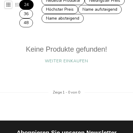
Neueste Produkte
Niedrigster Preis
24
Höchster Preis
Name aufsteigend
36
Name absteigend
48
Keine Produkte gefunden!
WEITER EINKAUFEN
Zeige
1
-
0
von 0
Abonnieren Sie unseren Newsletter