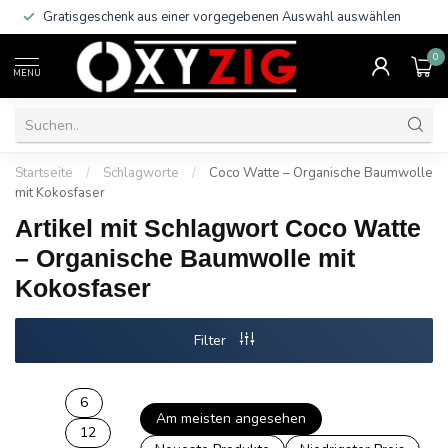
Gratisgeschenk aus einer vorgegebenen Auswahl auswählen
0
MENU
Startseite
/
Schlagworte
/
Coco Watte – Organische Baumwolle
mit Kokosfaser
Artikel mit Schlagwort Coco Watte
– Organische Baumwolle mit
Kokosfaser
Filter
6
Am meisten angesehen
12