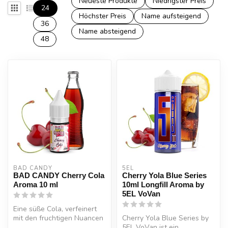
Neueste Produkte
Niedrigster Preis
24
Höchster Preis
Name aufsteigend
36
Name absteigend
48
BAD CANDY
5EL
BAD CANDY Cherry Cola
Cherry Yola Blue Series
Aroma 10 ml
10ml Longfill Aroma by
5EL VoVan
Eine süße Cola, verfeinert
mit den fruchtigen Nuancen
Cherry Yola Blue Series by
der Kirsche und dem
5EL VoVan ist ein