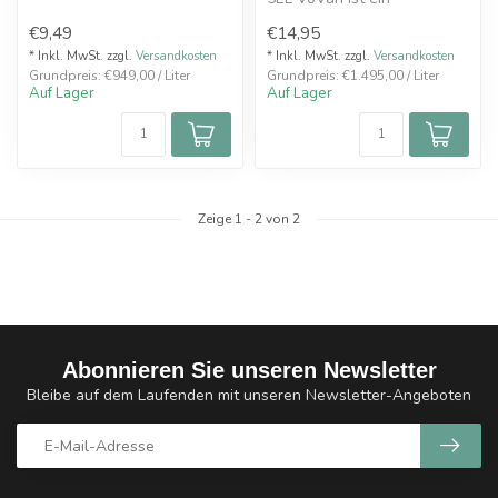
passen...
verlockendes Duett aus
€9,49
€14,95
saftigen Kir...
* Inkl. MwSt. zzgl.
Versandkosten
* Inkl. MwSt. zzgl.
Versandkosten
Grundpreis: €949,00 / Liter
Grundpreis: €1.495,00 / Liter
Auf Lager
Auf Lager
Zeige
1
-
2
von 2
Abonnieren Sie unseren Newsletter
Bleibe auf dem Laufenden mit unseren Newsletter-Angeboten