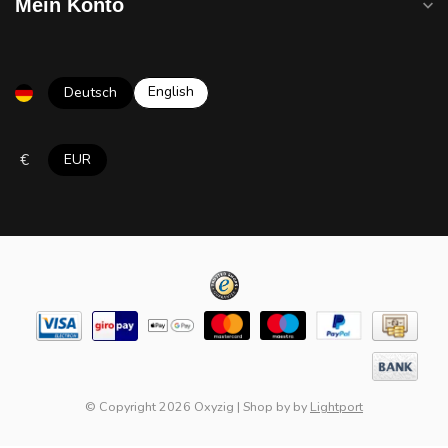
Mein Konto
English
Deutsch
€
EUR
© Copyright 2026 Oxyzig
|
Shop by
by
Lightport