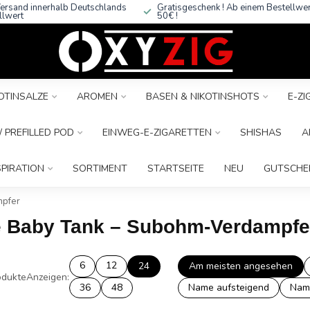
ersand innerhalb Deutschlands
Gratisgeschenk ! Ab einem Bestellwe
llwert
50€ !
OTINSALZE
AROMEN
BASEN & NIKOTINSHOTS
E-Z
 PREFILLED POD
EINWEG-E-ZIGARETTEN
SHISHAS
A
SPIRATION
SORTIMENT
STARTSEITE
NEU
GUTSCHE
mpfer
de Baby Tank – Subohm-Verdampfe
6
12
24
Am meisten angesehen
dukte
Anzeigen:
36
48
Name aufsteigend
Nam