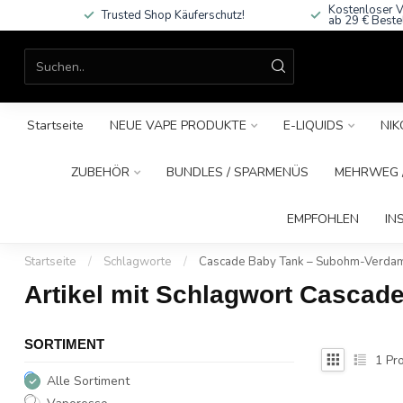
Kostenloser V
Trusted Shop Käuferschutz!
ab 29 € Beste
Startseite
NEUE VAPE PRODUKTE
E-LIQUIDS
NIK
ZUBEHÖR
BUNDLES / SPARMENÜS
MEHRWEG /
EMPFOHLEN
IN
Startseite
/
Schlagworte
/
Cascade Baby Tank – Subohm-Verda
Artikel mit Schlagwort Casca
SORTIMENT
1
Pro
Alle Sortiment