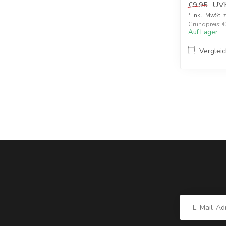
UV
€9,95
* Inkl. MwSt. 
Grundpreis: €2
Auf Lager
Verglei