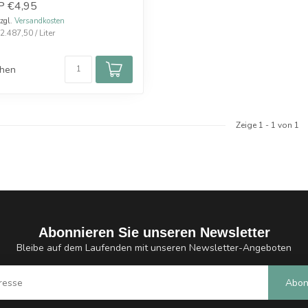
P
€4,95
zzgl.
Versandkosten
.487,50 / Liter
chen
Zeige
1
-
1
von 1
Abonnieren Sie unseren Newsletter
Bleibe auf dem Laufenden mit unseren Newsletter-Angeboten
Abon