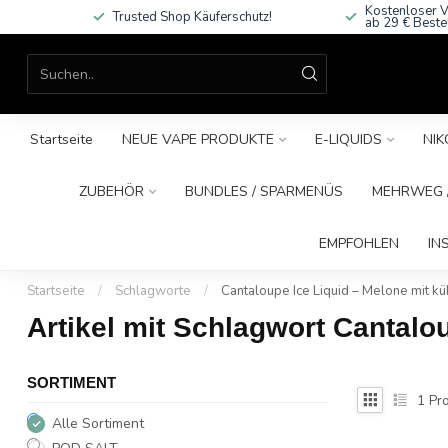
Kostenloser V
Trusted Shop Käuferschutz!
ab 29 € Beste
Startseite
NEUE VAPE PRODUKTE
E-LIQUIDS
NIK
ZUBEHÖR
BUNDLES / SPARMENÜS
MEHRWEG /
EMPFOHLEN
IN
Startseite
/
Schlagworte
/
Cantaloupe Ice Liquid – Melone mit kü
Artikel mit Schlagwort Cantalo
SORTIMENT
1
Pro
Alle Sortiment