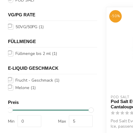
POD SALT
VG/PG RATE
-50%
50VG/50PG
(1)
FÜLLMENGE
Füllmenge bis 2 ml
(1)
E-LIQUID GESCHMACK
Frucht - Geschmack
(1)
Melone
(1)
POD SALT
Pod Salt E
Preis
Cantaloupe
Pod Salt Ev
Min
Max
Ice, passen
Stick...