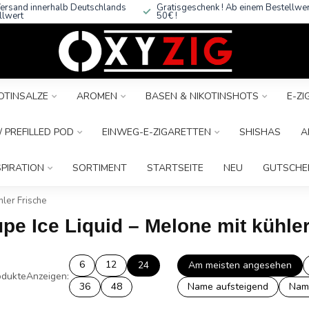
ersand innerhalb Deutschlands
Gratisgeschenk ! Ab einem Bestellwe
llwert
50€ !
OTINSALZE
AROMEN
BASEN & NIKOTINSHOTS
E-Z
 PREFILLED POD
EINWEG-E-ZIGARETTEN
SHISHAS
A
SPIRATION
SORTIMENT
STARTSEITE
NEU
GUTSCHE
hler Frische
upe Ice Liquid – Melone mit kühle
6
12
24
Am meisten angesehen
dukte
Anzeigen:
36
48
Name aufsteigend
Nam