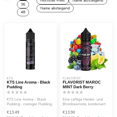
Höchster Preis
Name aufsteigend
36
Name absteigend
48
KTS
FLAVORIST
KTS Line Aroma - Black
FLAVORIST MAROC
Pudding
MINT Dark Berry
KTS Line Aroma - Black
Eine saftige Heidel- und
Pudding , cremiger Pudding,
Brombeernote, kombiniert
Litschi, Heidelbeere,
mit der beliebten
€13,49
€13,90
Traube,...
Marokkanisch...