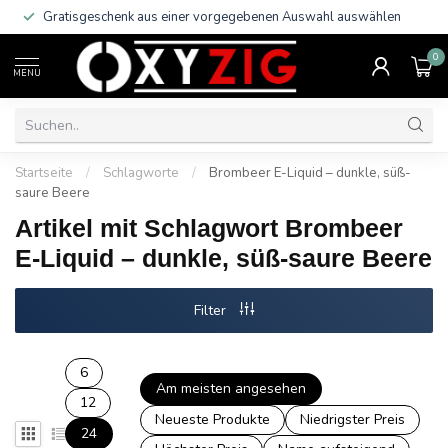
Gratisgeschenk aus einer vorgegebenen Auswahl auswählen
0
MENU
Startseite
/
Schlagworte
/
Brombeer E-Liquid – dunkle, süß-
saure Beere
Artikel mit Schlagwort Brombeer
E-Liquid – dunkle, süß-saure Beere
Filter
6
Am meisten angesehen
12
Neueste Produkte
Niedrigster Preis
24