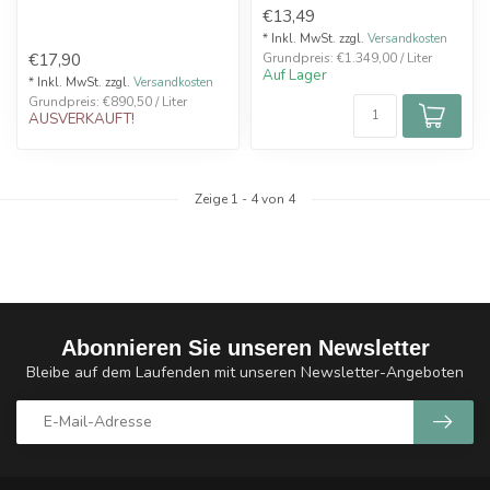
Warme britische
Brombeere
€13,49
Brombeeren gekrönt mit
einer Schicht...
* Inkl. MwSt. zzgl.
Versandkosten
€17,90
Grundpreis: €1.349,00 / Liter
Auf Lager
* Inkl. MwSt. zzgl.
Versandkosten
Grundpreis: €890,50 / Liter
AUSVERKAUFT!
Zeige
1
-
4
von 4
Abonnieren Sie unseren Newsletter
Bleibe auf dem Laufenden mit unseren Newsletter-Angeboten