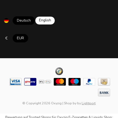
English
Deutsch
€
EUR
© Copyright 2026 Oxyzig
|
Shop by
by
Lightport
Bewertung auf
Trusted Shops
für Oxyzig E-Zigaretten & Liquids Shop: