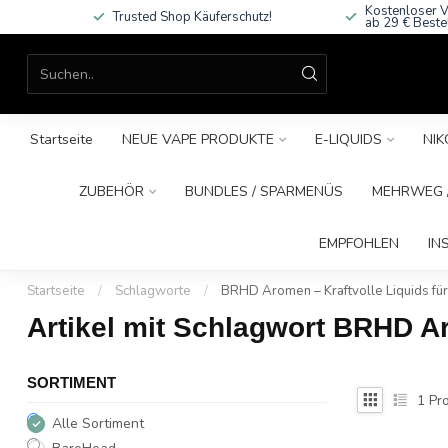
Kostenloser V
Trusted Shop Käuferschutz!
ab 29 € Beste
Startseite
NEUE VAPE PRODUKTE
E-LIQUIDS
NIK
ZUBEHÖR
BUNDLES / SPARMENÜS
MEHRWEG /
EMPFOHLEN
IN
Startseite
/
Schlagworte
/
BRHD Aromen – Kraftvolle Liquids f
Artikel mit Schlagwort BRHD A
SORTIMENT
1
Pro
Alle Sortiment