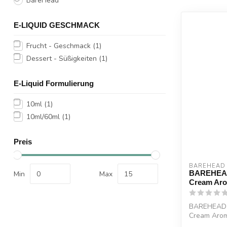
BareHead
E-LIQUID GESCHMACK
Frucht - Geschmack
(1)
Dessert - Süßigkeiten
(1)
E-Liquid Formulierung
10ml
(1)
10ml/60ml
(1)
Preis
BAREHEAD
BAREHEAD 
Min
Max
Cream Aro
BAREHEAD E
Cream Aroma
Aprikos...