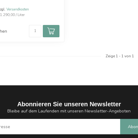
zzgl.
Versandkosten
.290,00 / Liter
chen
Zeige
1
-
1
von 1
Abonnieren Sie unseren Newsletter
Bleibe auf dem Laufenden mit unseren Newsletter-Angeboten
Abon