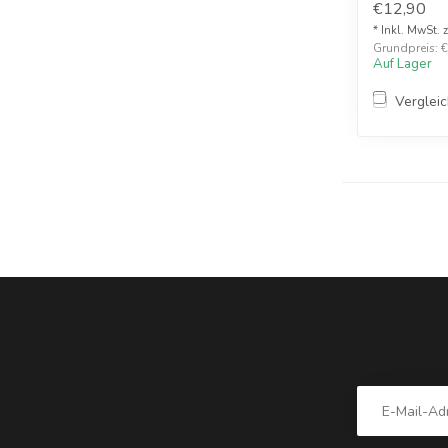
€12,90
* Inkl. MwSt. 
Grundpreis: €1
Auf Lager
Verglei