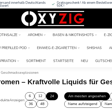
ersand innerhalb Deutschlands
Gratisgeschenk ! Ab einem Bestellwe
llwert
50€ !
OTINSALZE
AROMEN
BASEN & NIKOTINSHOTS
E-Z
 PREFILLED POD
EINWEG-E-ZIGARETTEN
SHISHAS
A
SPIRATION
SORTIMENT
STARTSEITE
NEU
GUTSCHE
ür Geschmacksexplosionen
romen – Kraftvolle Liquids für 
6
12
24
Am meisten angesehen
dukte
Anzeigen:
36
48
Name aufsteigend
Nam