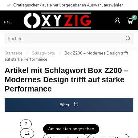
Gratisgeschenk aus einer vorgegebenen Auswahl auswählen
0
MENU
Startseite
/
Schlagworte
/
Box Z200 – Modernes Design trifft
auf starke Performance
Artikel mit Schlagwort Box Z200 –
Modernes Design trifft auf starke
Performance
Filter
6
Am meisten angesehen
12