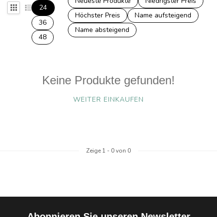
Neueste Produkte
Niedrigster Preis
24
Höchster Preis
Name aufsteigend
36
Name absteigend
48
Keine Produkte gefunden!
WEITER EINKAUFEN
Zeige
1
-
0
von 0
Abonnieren Sie unseren Newsletter