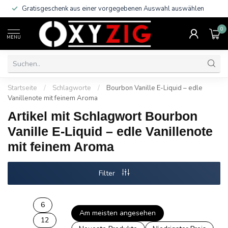
Gratisgeschenk aus einer vorgegebenen Auswahl auswählen
0
MENU
Startseite
/
Schlagworte
/
Bourbon Vanille E-Liquid – edle
Vanillenote mit feinem Aroma
Artikel mit Schlagwort Bourbon
Vanille E-Liquid – edle Vanillenote
mit feinem Aroma
Filter
6
Am meisten angesehen
12