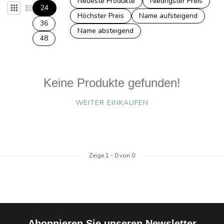
Neueste Produkte
Niedrigster Preis
24
Höchster Preis
Name aufsteigend
36
Name absteigend
48
Keine Produkte gefunden!
WEITER EINKAUFEN
Zeige
1
-
0
von 0
Abonnieren Sie unseren Newsletter